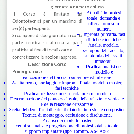
giornate a numero chiuso
Attualità in protesi
Il Corso è limitato ad
totale, domanda e
Odontotecnici per un massimo di
offerta, non solo
sei (6) partecipanti.
numeri.
Impronta primaria, fasi
Si compone di due giornate in cui la
cliniche e tecniche.
parte teorica si alterna a parti
Analisi modello,
pratiche al fine di focalizzare e
sviluppo del tracciato,
anatomia dei tessuti
concretizzare le nozioni apprese.
intraorali.
Descrizione Corso
Pratica
: analisi del
Prima giornata
modello e
realizzazione del tracciato superiore ed inferiore.
Adattamento, bordaggio e impronta finale, modello master,
fasi tecniche
Pratica
: realizzazione articolatore con modelli
Determinazione del piano occlusale, della relazione verticale
e della relazione orizzontale
Scelta dei denti frontali e denti diatorici in resina e composito.
Tecnica di montaggio, occlusione e disclusione.
Analisi dei modelli master
cenni su analisi e progettazione di protesi totali a totale
supporto implantare (tipo Toronto, Ao4 Ao6)