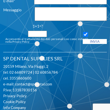
E-mail*
Messaggio
1+1=?
Acconsento al trattamento dei dati personali così come indicato
nella
Privacy Policy
SP DENTAL SUPPLIES SRL
20159 Milano, Via Fiuggi, 2
tel: 02 66809724 | 02 60856784
cel. 3355860600
e-mail:
contact@spdental.com
P.iva: 13187830156
Privacy Policy
Cookie Policy
Info Company