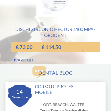
DISCHI ZIRCONIO HECTOR 1100 MPA -
ORODENT
€
73,00
€
114,50
–
IVA esclusa
DENTAL BLOG
CORSO DI PROTESI
14
MOBILE
Novembre
ODT. BRACCHI WALTER
Corso Teorico Pratico di due