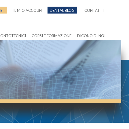
NE
IL MIO ACCOUNT
DENTAL BLOG
CONTATTI
DONTOTECNICI
CORSI E FORMAZIONE
DICONO DI NOI