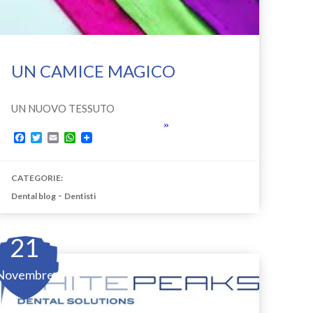
UN CAMICE MAGICO
UN NUOVO TESSUTO
»
Facebook
Twitter
Email
WhatsApp
CATEGORIE:
-
Dental blog
Dentisti
21
Novembre