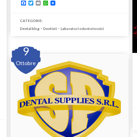
Facebook
Twitter
Email
WhatsApp
CATEGORIE:
-
-
Dental blog
Dentisti
Laboratori odontotecnici
9
Ottobre