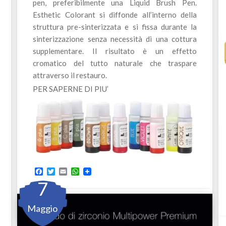
pen, preferibilmente una Liquid Brush Pen.
Esthetic Colorant si diffonde all’interno della
struttura pre-sinterizzata e si fissa durante la
sinterizzazione senza necessità di una cottura
supplementare. Il risultato è un effetto
cromatico del tutto naturale che traspare
attraverso il restauro.
PER SAPERNE DI PIU’
Facebook
Twitter
Email
WhatsApp
7
CATEGORIE:
Maggio
-
Dental blog
Laboratori odontotecnici