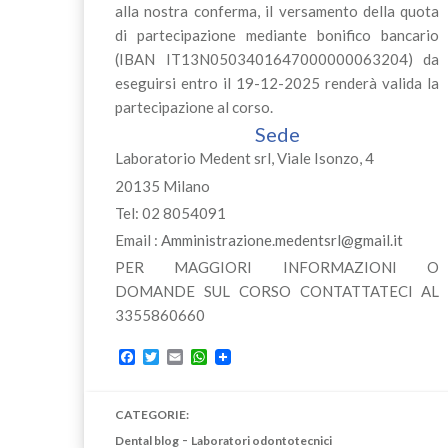
alla nostra conferma, il versamento della quota
di partecipazione mediante bonifico bancario
(IBAN IT13N0503401647000000063204) da
eseguirsi entro il 19-12-2025 renderà valida la
partecipazione al corso.
Sede
Laboratorio Medent srl, Viale Isonzo, 4
20135 Milano
Tel: 02 8054091
Email :
Amministrazione.medentsrl@gmail.it
PER MAGGIORI INFORMAZIONI O
DOMANDE SUL CORSO CONTATTATECI AL
3355860660
Facebook
Twitter
Email
WhatsApp
CATEGORIE:
-
Dental blog
Laboratori odontotecnici