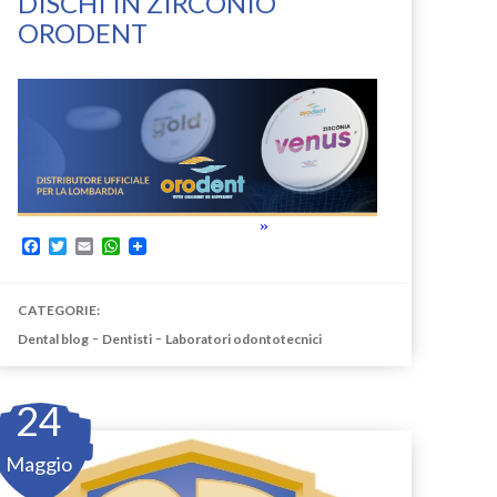
DISCHI IN ZIRCONIO
ORODENT
»
Facebook
Twitter
Email
WhatsApp
CATEGORIE:
-
-
Dental blog
Dentisti
Laboratori odontotecnici
24
Maggio