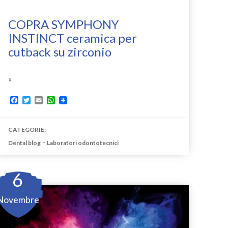
COPRA SYMPHONY
INSTINCT ceramica per
cutback su zirconio
»
Facebook
Twitter
Email
WhatsApp
CATEGORIE:
-
Dental blog
Laboratori odontotecnici
6
Novembre