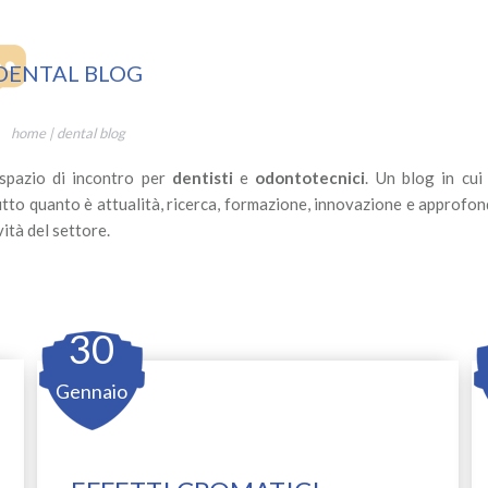
DENTAL BLOG
home
|
dental blog
spazio di incontro per
dentisti
e
odontotecnici
. Un blog in cui
utto quanto è attualità, ricerca, formazione, innovazione e approfo
ità del settore.
30
Gennaio