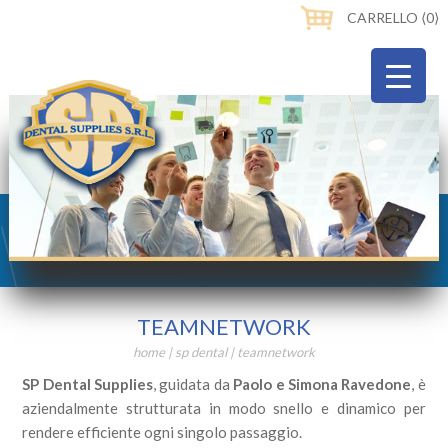
CARRELLO ⟨0⟩
TEAMNETWORK
home
|
sp dental
|
teamnetwork
SP Dental Supplies
, guidata da
Paolo e Simona Ravedone
, è
aziendalmente strutturata in modo snello e dinamico per
rendere efficiente ogni singolo passaggio.