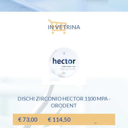
IN VETRINA
DISCHI ZIRCONIO HECTOR 1100 MPA -
ORODENT
€
73,00
€
114,50
–