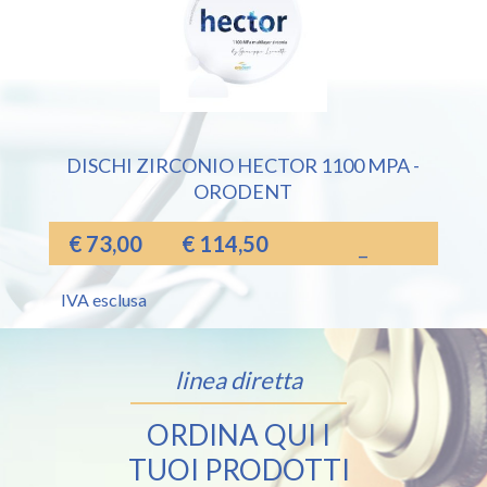
DISCHI ZIRCONIO HECTOR 1100 MPA -
ORODENT
€
73,00
€
114,50
–
IVA esclusa
linea diretta
ORDINA QUI I
TUOI PRODOTTI