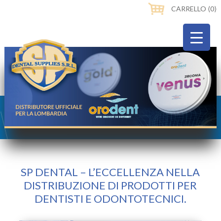
CARRELLO ⟨0⟩
SP DENTAL – L’ECCELLENZA NELLA
DISTRIBUZIONE DI PRODOTTI PER
DENTISTI E ODONTOTECNICI.