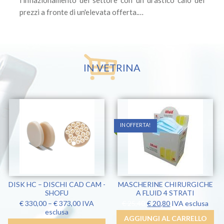
l'inflazionamento del settore con un drastico calo dei
prezzi a fronte di un'elevata offerta.…
IN VETRINA
IN OFFERTA!
DISK HC – DISCHI CAD CAM -
MASCHERINE CHIRURGICHE
SHOFU
A FLUID 4 STRATI
Il
Il
€
330,00
–
€
373,00
IVA
€
25,40
€
20,80
IVA esclusa
prezzo
prezzo
esclusa
AGGIUNGI AL CARRELLO
originale
attuale