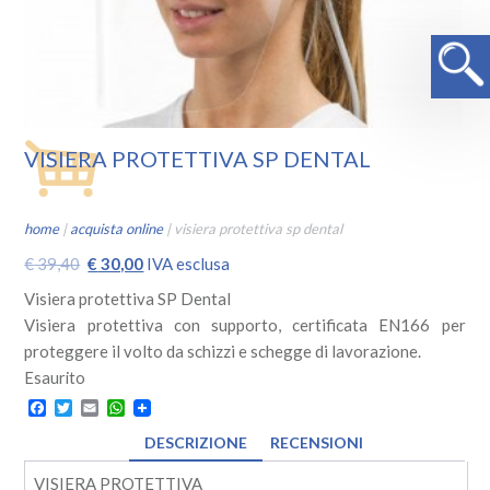
VISIERA PROTETTIVA SP DENTAL
home
|
acquista online
|
visiera protettiva sp dental
Il
Il
€
39,40
€
30,00
IVA esclusa
prezzo
prezzo
Visiera protettiva SP Dental
originale
attuale
Visiera protettiva con supporto, certificata EN166 per
era:
è:
proteggere il volto da schizzi e schegge di lavorazione.
€ 39,40.
€ 30,00.
Esaurito
Facebook
Twitter
Email
WhatsApp
DESCRIZIONE
RECENSIONI
VISIERA PROTETTIVA