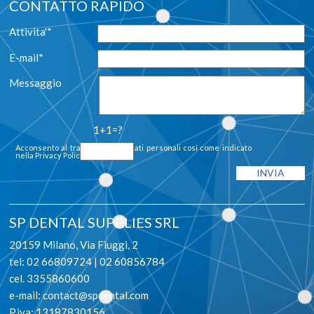
CONTATTO RAPIDO
Attivita'*
E-mail*
Messaggio
1+1=?
Acconsento al trattamento dei dati personali così come indicato
nella
Privacy Policy
SP DENTAL SUPPLIES SRL
20159 Milano, Via Fiuggi, 2
tel: 02 66809724 | 02 60856784
cel. 3355860600
e-mail:
contact@spdental.com
P.iva: 13187830156