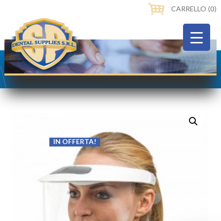
CARRELLO ⟨0⟩
IN OFFERTA!