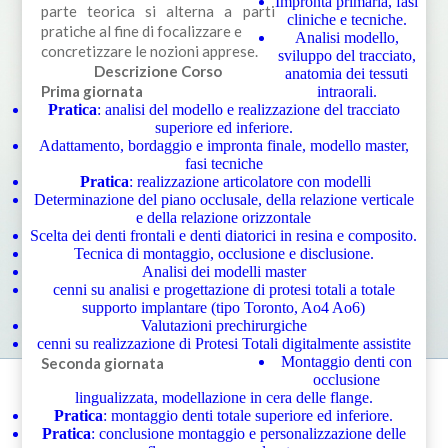
Impronta primaria, fasi
parte teorica si alterna a parti
cliniche e tecniche.
pratiche al fine di focalizzare e
Analisi modello,
concretizzare le nozioni apprese.
sviluppo del tracciato,
Descrizione Corso
anatomia dei tessuti
Prima giornata
intraorali.
Pratica
: analisi del modello e realizzazione del tracciato
superiore ed inferiore.
Adattamento, bordaggio e impronta finale, modello master,
fasi tecniche
Pratica
: realizzazione articolatore con modelli
Determinazione del piano occlusale, della relazione verticale
e della relazione orizzontale
Scelta dei denti frontali e denti diatorici in resina e composito.
Tecnica di montaggio, occlusione e disclusione.
Analisi dei modelli master
cenni su analisi e progettazione di protesi totali a totale
supporto implantare (tipo Toronto, Ao4 Ao6)
Valutazioni prechirurgiche
cenni su realizzazione di Protesi Totali digitalmente assistite
Montaggio denti con
Seconda giornata
occlusione
lingualizzata, modellazione in cera delle flange.
Pratica
: montaggio denti totale superiore ed inferiore.
Pratica
: conclusione montaggio e personalizzazione delle