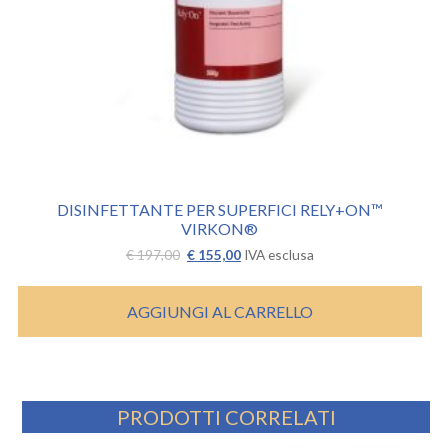
DISINFETTANTE PER SUPERFICI RELY+ON™
VIRKON®
Il
Il
€
197,00
€
155,00
IVA esclusa
prezzo
prezzo
originale
attuale
era:
è:
AGGIUNGI AL CARRELLO
€ 197,00.
€ 155,00.
PRODOTTI CORRELATI