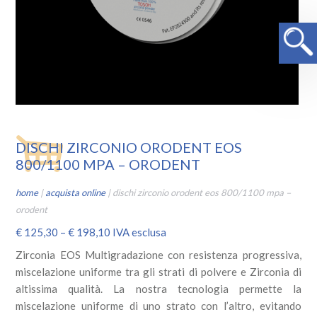
DISCHI ZIRCONIO ORODENT EOS
800/1100 MPA – ORODENT
home
|
acquista online
|
dischi zirconio orodent eos 800/1100 mpa –
orodent
€
125,30
–
€
198,10
IVA esclusa
Zirconia EOS Multigradazione con resistenza progressiva,
miscelazione uniforme tra gli strati di polvere e Zirconia di
altissima qualità. La nostra tecnologia permette la
miscelazione uniforme di uno strato con l’altro, evitando