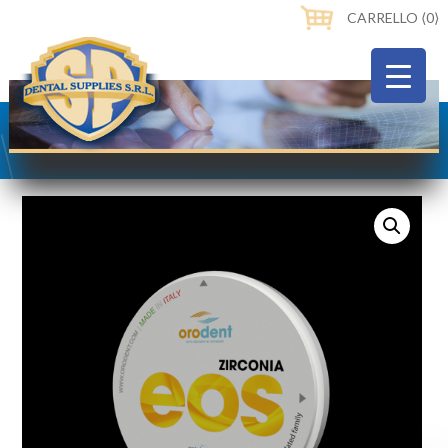
CARRELLO ⟨0⟩