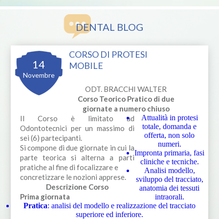
DENTAL BLOG
CORSO DI PROTESI
14
MOBILE
Novembre
ODT. BRACCHI WALTER
Corso Teorico Pratico di due
giornate a numero chiuso
Attualità in protesi
Il Corso è limitato ad
totale, domanda e
Odontotecnici per un massimo di
offerta, non solo
sei (6) partecipanti.
numeri.
Si compone di due giornate in cui la
Impronta primaria, fasi
parte teorica si alterna a parti
cliniche e tecniche.
pratiche al fine di focalizzare e
Analisi modello,
concretizzare le nozioni apprese.
sviluppo del tracciato,
Descrizione Corso
anatomia dei tessuti
Prima giornata
intraorali.
Pratica
: analisi del modello e realizzazione del tracciato
superiore ed inferiore.