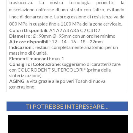
traslucenza. La nostra tecnologia permette la
miscelazione uniforme di uno strato con l’altro, evitando
linee di demarcazione. La progressione di resistenza va da
800 MPa in cuspide fino a 1100 MPa della zona cervicale.
Colori Disponibili
: A1 A2 A3 A3.5 C2 C3 D2
Diametro
: Ø: 98mm Ø: 95mm con un ordine minimo
Altezze disponibili
: 12 – 14 – 16 – 18 – 22mm
Indicazioni
: restauri completamente anatomici per un
massimo di 6 unità.
Elementi mancanti
: max 1
Consigli di Colorazione
: suggeriamo di caratterizzare
con COLORODENT SUPERCOLORI* (prima della
sinterizzazione).
AGING
: a vita grazie alle polveri Tosoh di nuova
generazione
TI POTREBBE INTERESSARE…