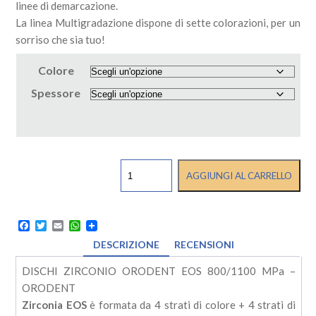
linee di demarcazione.
La linea Multigradazione dispone di sette colorazioni, per un
sorriso che sia tuo!
Colore
Spessore
DISCHI
AGGIUNGI AL CARRELLO
ZIRCONIO
ORODENT
EOS
800/1100
Facebook
Twitter
Email
WhatsApp
MPa
DESCRIZIONE
RECENSIONI
-
ORODENT
DISCHI ZIRCONIO ORODENT EOS 800/1100 MPa –
quantità
ORODENT
Zirconia EOS
è formata da 4 strati di colore + 4 strati di