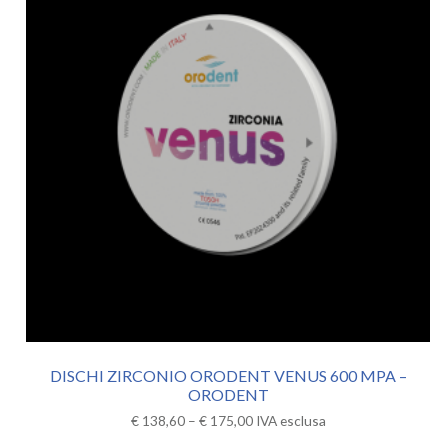
DISCHI ZIRCONIO ORODENT VENUS 600 MPA –
ORODENT
€
138,60
–
€
175,00
IVA esclusa