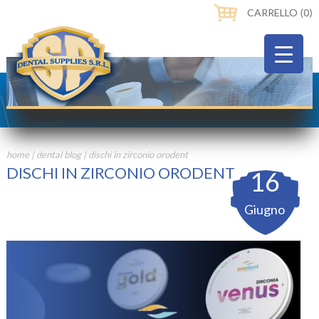
CARRELLO ⟨0⟩
home
|
dental blog
|
dischi in zirconio orodent
DISCHI IN ZIRCONIO ORODENT
16
Giugno