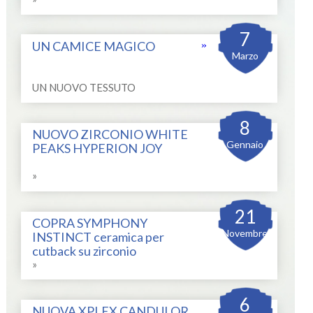
7
UN CAMICE MAGICO
»
Marzo
UN NUOVO TESSUTO
8
NUOVO ZIRCONIO WHITE
Gennaio
PEAKS HYPERION JOY
»
21
COPRA SYMPHONY
Novembre
INSTINCT ceramica per
cutback su zirconio
»
6
NUOVA XPLEX CANDULOR