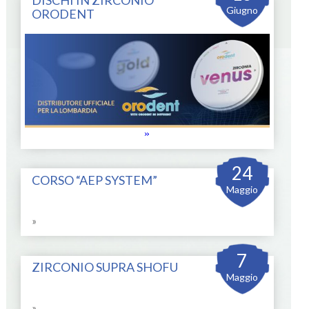
Giugno
ORODENT
»
24
CORSO “AEP SYSTEM”
Maggio
»
7
ZIRCONIO SUPRA SHOFU
Maggio
»