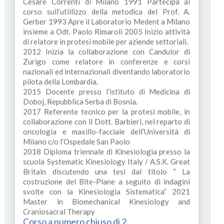
Cesare Correnti di Milano 1991 Partecipa al
corso sull’utiilizzo della metodica del Prof. A.
Gerber 1993 Apre il Laboratorio Medent a Milano
insieme a Odt. Paolo Rimaroli 2005 Inizio attività
di relatore in protesi mobile per aziende settoriali.
2012 Inizia la collaborazione con Candulor di
Zurigo come relatore in conferenze e corsi
nazionali ed internazionali diventando laboratorio
pilota della Lombardia.
2015 Docente presso l’istituto di Medicina di
Doboj, Repubblica Serba di Bosnia.
2017 Referente tecnico per la protesi mobile, in
collaborazione con il Dott. Barbieri, nel reparto di
oncologia e maxillo-facciale dell’Università di
Milano c/o l’Ospedale San Paolo
2018 Diploma triennale di Kinesiologia presso la
scuola Systematic Kinesiology Italy / A.S.K. Great
Britain discutendo una tesi dal titolo “ La
costruzione del Bite-Plane a seguito di indagini
svolte con la Kinesiologia Sistematica” 2021
Master in Biomechanical Kinesiology and
Craniosacral Therapy
Corso a numero chiuso di 2