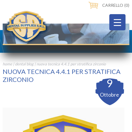
CARRELLO ⟨0⟩
home
|
dental blog
|
nuova tecnica 4.4.1 per stratifica zirconio
NUOVA TECNICA 4.4.1 PER STRATIFICA
ZIRCONIO
9
Ottobre