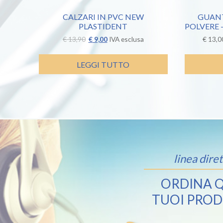
CALZARI IN PVC NEW
GUANT
PLASTIDENT
POLVERE
Il
Il
€
13,90
€
9,00
IVA esclusa
€
13,0
prezzo
prezzo
originale
attuale
era:
è:
LEGGI TUTTO
€ 13,90.
€ 9,00.
linea diret
ORDINA Q
TUOI PROD