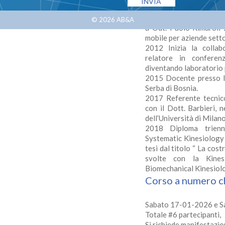
di Milano 1991 Partecipa
Prof. A. Gerber 1993 Ap
© 2026
AB&A
a Odt. Paolo Rimaroli 2
mobile per aziende setto
2012 Inizia la colla
relatore in conferen
diventando laboratorio 
2015 Docente presso l’
Serba di Bosnia.
2017 Referente tecnico
con il Dott. Barbieri, 
dell’Università di Milan
2018 Diploma trienn
Systematic Kinesiology 
tesi dal titolo “ La cos
svolte con la Kines
Biomechanical Kinesiol
Corso a numero ch
Sabato 17-01-2026 e 
Totale #6 partecipanti,
Si richiede manifestazio