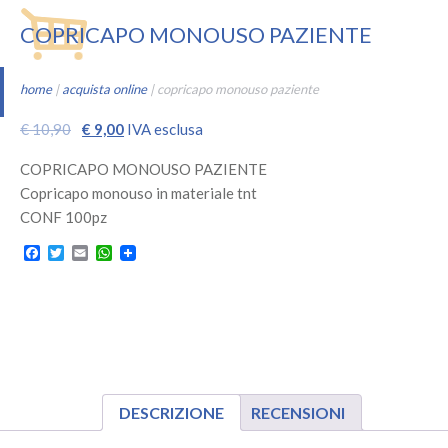
COPRICAPO MONOUSO PAZIENTE
home
|
acquista online
|
copricapo monouso paziente
Il
Il
€
10,90
€
9,00
IVA esclusa
prezzo
prezzo
COPRICAPO MONOUSO PAZIENTE
originale
attuale
Copricapo monouso in materiale tnt
era:
è:
CONF 100pz
€ 10,90.
€ 9,00.
Facebook
Twitter
Email
WhatsApp
DESCRIZIONE
RECENSIONI