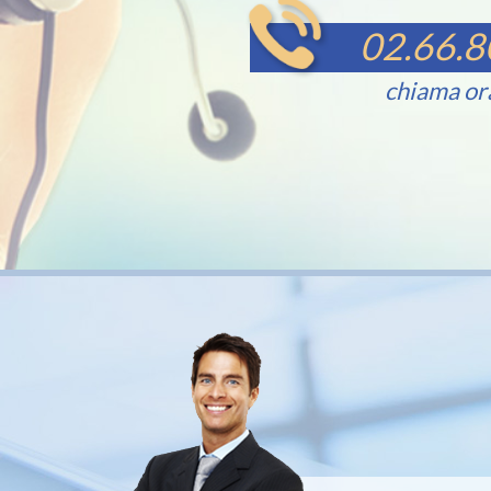
02.66.8
chiama or