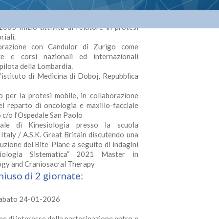
 al corso sull’utiilizzo della metodica del
re il Laboratorio Medent a Milano insieme
005 Inizio attività di relatore in protesi
riali.
borazione con Candulor di Zurigo come
ze e corsi nazionali ed internazionali
pilota della Lombardia.
istituto di Medicina di Doboj, Repubblica
 per la protesi mobile, in collaborazione
nel reparto di oncologia e maxillo-facciale
o c/o l’Ospedale San Paolo
ale di Kinesiologia presso la scuola
Italy / A.S.K. Great Britain discutendo una
truzione del Bite-Plane a seguito di indagini
iologia Sistematica” 2021 Master in
ogy and Craniosacral Therapy
iuso di 2 giornate:
Sabato 24-01-2026
ne di interesse della partecipazione entro e