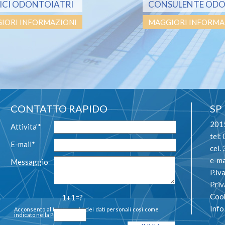
ICI ODONTOIATRI
CONSULENTE ODO
P
IORI INFORMAZIONI
MAGGIORI INFORMA
Pratica
: coloraz
CURRICULU
CONTATTO RAPIDO
SP
2015
Attivita'*
tel:
E-mail*
cel
e-ma
Messaggio
P.i
Priv
1982 Inizio l’ attiv
Cook
1+1=?
Odontoteam di Milano
Inf
Acconsento al trattamento dei dati personali così come
protesi mobile
indicato nella
Privacy Policy
1987 Diploma di odonto