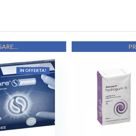
SSARE…
PR
IN OFFERTA!