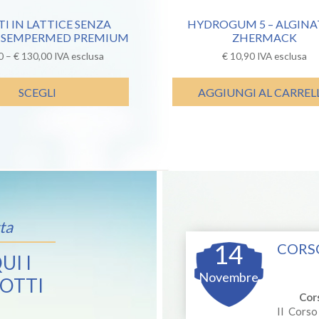
I IN LATTICE SENZA
HYDROGUM 5 – ALGINA
 -SEMPERMED PREMIUM
ZHERMACK
0
–
€
130,00
IVA esclusa
€
10,90
IVA esclusa
SCEGLI
AGGIUNGI AL CARREL
ta
14
CORSO
UI I
Novembre
OTTI
Cor
Il Corso