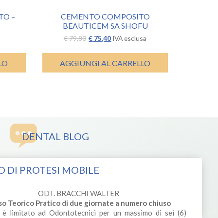
TO –
CEMENTO COMPOSITO
BEAUTICEM SA SHOFU
Il
Il
€
79,80
€
75,40
IVA esclusa
prezzo
prezzo
originale
attuale
era:
è:
LO
AGGIUNGI AL CARRELLO
€ 79,80.
€ 75,40.
DENTAL BLOG
 DI PROTESI MOBILE
ODT. BRACCHI WALTER
so Teorico Pratico di due giornate a numero chiuso
 è limitato ad Odontotecnici per un massimo di sei (6)