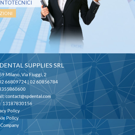
NTOTECNICI
rova montaggio e valutazione estetica,
Teniche di polimerizzazione.
ZIONI
Rifinitura protesi e lucidatura
ione e zeppatura di sestina frontale con resine colorate.
M VITAE
ODT. Bracchi Walter
 DENTAL SUPPLIES SRL
9 Milano, Via Fiuggi, 2
 02 66809724 | 02 60856784
. 3355860600
il:
contact@spdental.com
va: 13187830156
acy Policy
ità di odontotecnico c/o laboratorio
ie Policy
 1986 Responsabile del laboratorio di
o Company
tecnico presso la scuola Cesare Correnti