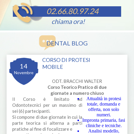
02.66.80.97.24
chiama ora!
DENTAL BLOG
CORSO DI PROTESI
14
MOBILE
Novembre
ODT. BRACCHI WALTER
Corso Teorico Pratico di due
giornate a numero chiuso
Attualità in protesi
Il Corso è limitato ad
totale, domanda e
Odontotecnici per un massimo di
offerta, non solo
sei (6) partecipanti.
numeri.
Si compone di due giornate in cui la
Impronta primaria, fasi
parte teorica si alterna a parti
cliniche e tecniche.
pratiche al fine di focalizzare e
Analisi modello,