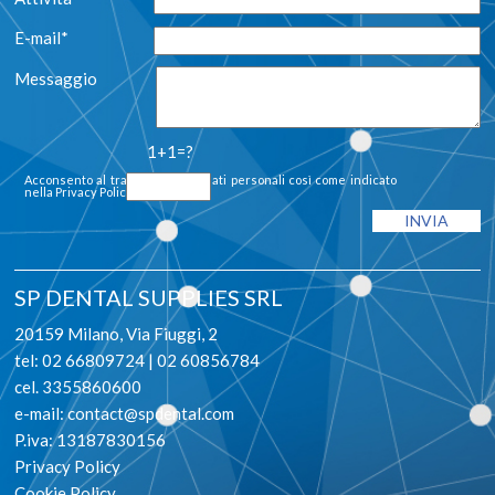
E-mail*
Messaggio
1+1=?
Acconsento al trattamento dei dati personali così come indicato
nella
Privacy Policy
SP DENTAL SUPPLIES SRL
20159 Milano, Via Fiuggi, 2
tel: 02 66809724 | 02 60856784
cel. 3355860600
e-mail:
contact@spdental.com
P.iva: 13187830156
Privacy Policy
Cookie Policy