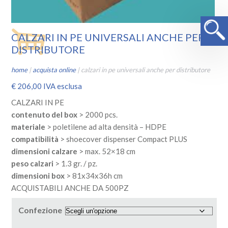
CALZARI IN PE UNIVERSALI ANCHE PER
DISTRIBUTORE
home
|
acquista online
|
calzari in pe universali anche per distributore
€
206,00
IVA esclusa
CALZARI IN PE
contenuto del box
> 2000 pcs.
materiale
> poletilene ad alta densità – HDPE
compatibilità
> shoecover dispenser Compact PLUS
dimensioni calzare
> max. 52×18 cm
peso calzari
> 1.3 gr. / pz.
dimensioni box
> 81x34x36h cm
ACQUISTABILI ANCHE DA 500PZ
Confezione