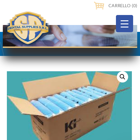
CARRELLO ⟨0⟩