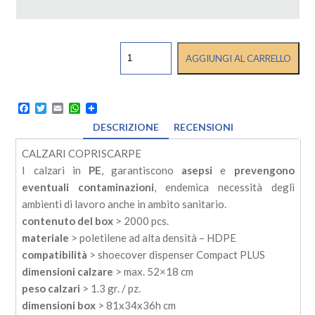
CALZARI
AGGIUNGI AL CARRELLO
IN
PE
UNIVERSALI
ANCHE
Facebook
Twitter
Email
WhatsApp
PER
DESCRIZIONE
RECENSIONI
DISTRIBUTORE
quantità
CALZARI COPRISCARPE
I calzari in
PE
, garantiscono
asepsi
e
prevengono
eventuali contaminazioni
, endemica necessità degli
ambienti di lavoro anche in ambito sanitario.
contenuto del box
> 2000 pcs.
materiale
> poletilene ad alta densità – HDPE
compatibilità
> shoecover dispenser Compact PLUS
dimensioni calzare
> max. 52×18 cm
peso calzari
> 1.3 gr. / pz.
dimensioni box
> 81x34x36h cm