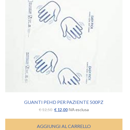
GUANTI PEHD PER PAZIENTE 500PZ
Il
Il
€
12,50
€
12,00
IVA esclusa
prezzo
prezzo
originale
attuale
era:
è:
AGGIUNGI AL CARRELLO
€ 12,50.
€ 12,00.