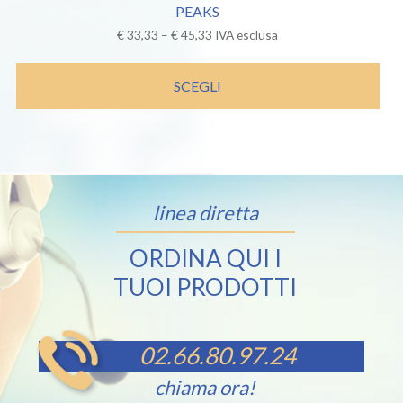
PEAKS
€
33,33
–
€
45,33
IVA esclusa
SCEGLI
linea diretta
ORDINA QUI I
TUOI PRODOTTI
02.66.80.97.24
chiama ora!