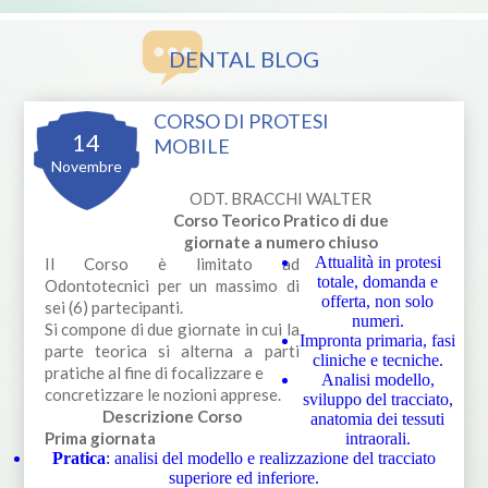
DENTAL BLOG
CORSO DI PROTESI
14
MOBILE
Novembre
ODT. BRACCHI WALTER
Corso Teorico Pratico di due
giornate a numero chiuso
Attualità in protesi
Il Corso è limitato ad
totale, domanda e
Odontotecnici per un massimo di
offerta, non solo
sei (6) partecipanti.
numeri.
Si compone di due giornate in cui la
Impronta primaria, fasi
parte teorica si alterna a parti
cliniche e tecniche.
pratiche al fine di focalizzare e
Analisi modello,
concretizzare le nozioni apprese.
sviluppo del tracciato,
Descrizione Corso
anatomia dei tessuti
Prima giornata
intraorali.
Pratica
: analisi del modello e realizzazione del tracciato
superiore ed inferiore.