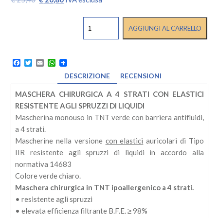
prezzo
prezzo
MASCHERINE
originale
attuale
AGGIUNGI AL CARRELLO
CHIRURGICHE
era:
è:
A
€ 25,40.
€ 20,80.
FLUID
4
Facebook
Twitter
Email
WhatsApp
STRATI
quantità
DESCRIZIONE
RECENSIONI
MASCHERA CHIRURGICA A 4 STRATI CON ELASTICI
RESISTENTE AGLI SPRUZZI DI LIQUIDI
Mascherina monouso in TNT verde con barriera antifluidi,
a 4 strati.
Mascherine nella versione
con elastici
auricolari di Tipo
IIR resistente agli spruzzi di liquidi in accordo alla
normativa 14683
Colore verde chiaro.
Maschera chirurgica in TNT ipoallergenico a 4 strati.
• resistente agli spruzzi
• elevata efficienza filtrante B.F.E. ≥ 98%