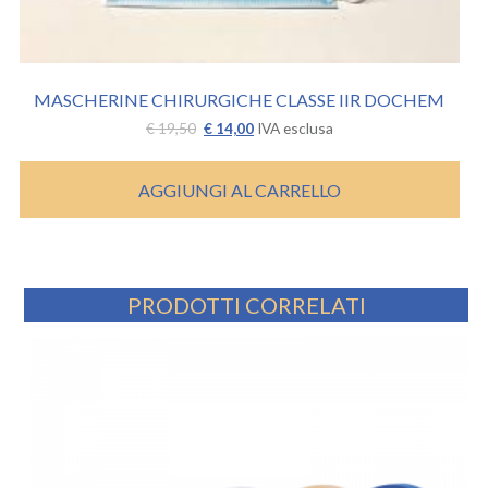
MASCHERINE CHIRURGICHE CLASSE IIR DOCHEM
Il
Il
€
19,50
€
14,00
IVA esclusa
prezzo
prezzo
originale
attuale
era:
è:
AGGIUNGI AL CARRELLO
€ 19,50.
€ 14,00.
PRODOTTI CORRELATI