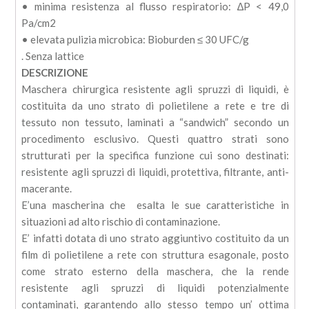
• minima resistenza al flusso respiratorio: ∆P < 49,0
Pa/cm2
• elevata pulizia microbica: Bioburden ≤ 30 UFC/g
. Senza lattice
DESCRIZIONE
Maschera chirurgica resistente agli spruzzi di liquidi, è
costituita da uno strato di polietilene a rete e tre di
tessuto non tessuto, laminati a “sandwich” secondo un
procedimento esclusivo. Questi quattro strati sono
strutturati per la specifica funzione cui sono destinati:
resistente agli spruzzi di liquidi, protettiva, filtrante, anti-
macerante.
E’una mascherina che esalta le sue caratteristiche in
situazioni ad alto rischio di contaminazione.
E’ infatti dotata di uno strato aggiuntivo costituito da un
film di polietilene a rete con struttura esagonale, posto
come strato esterno della maschera, che la rende
resistente agli spruzzi di liquidi potenzialmente
contaminati, garantendo allo stesso tempo un’ ottima