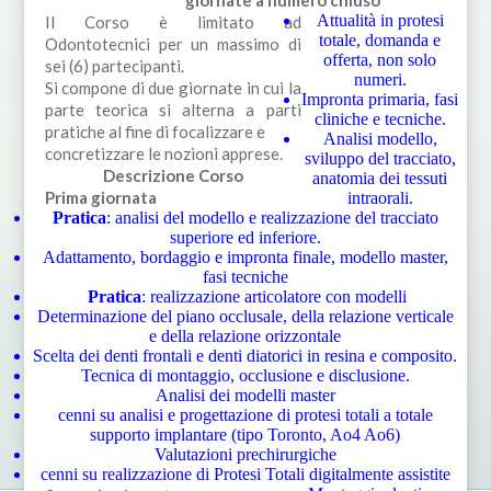
Attualità in protesi
Il Corso è limitato ad
totale, domanda e
Odontotecnici per un massimo di
offerta, non solo
sei (6) partecipanti.
numeri.
Si compone di due giornate in cui la
Impronta primaria, fasi
parte teorica si alterna a parti
cliniche e tecniche.
pratiche al fine di focalizzare e
Analisi modello,
concretizzare le nozioni apprese.
sviluppo del tracciato,
Descrizione Corso
anatomia dei tessuti
Prima giornata
intraorali.
Pratica
: analisi del modello e realizzazione del tracciato
superiore ed inferiore.
Adattamento, bordaggio e impronta finale, modello master,
fasi tecniche
Pratica
: realizzazione articolatore con modelli
Determinazione del piano occlusale, della relazione verticale
e della relazione orizzontale
Scelta dei denti frontali e denti diatorici in resina e composito.
Tecnica di montaggio, occlusione e disclusione.
Analisi dei modelli master
cenni su analisi e progettazione di protesi totali a totale
supporto implantare (tipo Toronto, Ao4 Ao6)
Valutazioni prechirurgiche
cenni su realizzazione di Protesi Totali digitalmente assistite