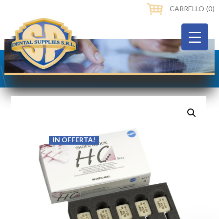
CARRELLO ⟨0⟩
IN OFFERTA!