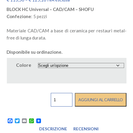
BLOCK HC Universal – CAD/CAM – SHOFU
Confezione
: 5 pezzi
Materiale CAD/CAM a base di ceramica per restauri metal-
free di lunga durata.
Disponibile su ordinazione.
Colore
BLOCK
AGGIUNGI AL CARRELLO
HC
Universal
-
CAD/CAM
Facebook
Twitter
Email
WhatsApp
-
DESCRIZIONE
RECENSIONI
SHOFU