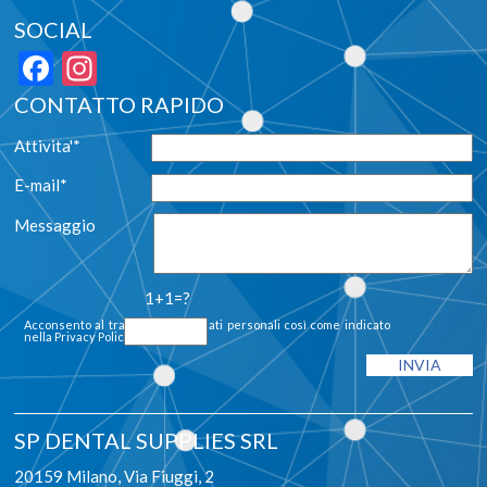
SOCIAL
Facebook
Instagram
CONTATTO RAPIDO
Attivita'*
E-mail*
Messaggio
1+1=?
Acconsento al trattamento dei dati personali così come indicato
nella
Privacy Policy
SP DENTAL SUPPLIES SRL
20159 Milano, Via Fiuggi, 2