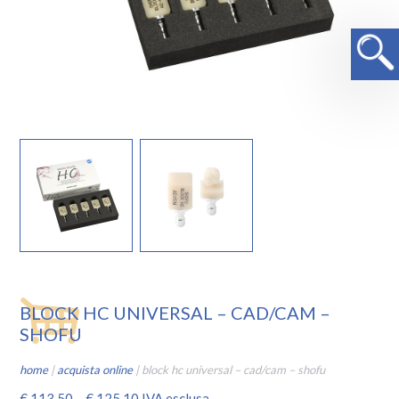
BLOCK HC UNIVERSAL – CAD/CAM –
SHOFU
home
|
acquista online
|
block hc universal – cad/cam – shofu
€
113,50
–
€
125,10
IVA esclusa