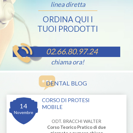
linea diretta
ORDINA QUI I
TUOI PRODOTTI
02.66.80.97.24
chiama ora!
DENTAL BLOG
CORSO DI PROTESI
14
MOBILE
Novembre
ODT. BRACCHI WALTER
Corso Teorico Pratico di due
giornate a numero chiuso