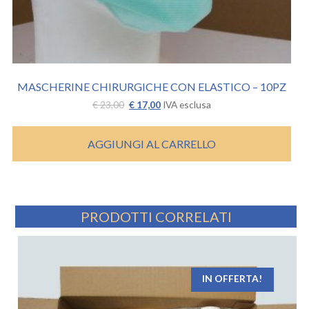
MASCHERINE CHIRURGICHE CON ELASTICO – 10PZ
Il
Il
€
23,00
€
17,00
IVA esclusa
prezzo
prezzo
originale
attuale
era:
è:
AGGIUNGI AL CARRELLO
€ 23,00.
€ 17,00.
PRODOTTI CORRELATI
IN OFFERTA!