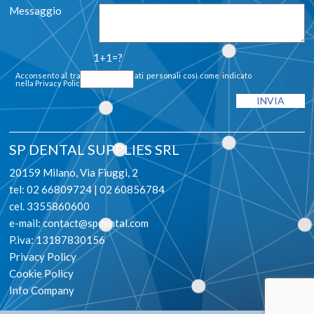
Messaggio
1+1=?
Acconsento al trattamento dei dati personali così come indicato
nella
Privacy Policy
SP DENTAL SUPPLIES SRL
20159 Milano, Via Fiuggi, 2
tel: 02 66809724 | 02 60856784
cel. 3355860600
e-mail:
contact@spdental.com
P.iva: 13187830156
Privacy Policy
Cookie Policy
Info Company