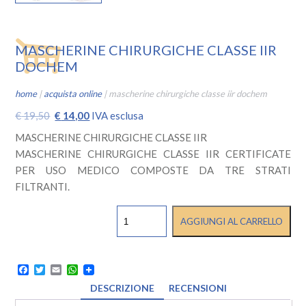
MASCHERINE CHIRURGICHE CLASSE IIR
DOCHEM
home
|
acquista online
|
mascherine chirurgiche classe iir dochem
Il
Il
€
19,50
€
14,00
IVA esclusa
prezzo
prezzo
MASCHERINE CHIRURGICHE CLASSE IIR
originale
attuale
MASCHERINE CHIRURGICHE CLASSE IIR CERTIFICATE
era:
è:
PER USO MEDICO COMPOSTE DA TRE STRATI
€ 19,50.
€ 14,00.
FILTRANTI.
MASCHERINE
AGGIUNGI AL CARRELLO
CHIRURGICHE
CLASSE
IIR
DOCHEM
Facebook
Twitter
Email
WhatsApp
quantità
DESCRIZIONE
RECENSIONI