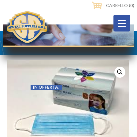
CARRELLO ⟨0⟩
IN OFFERTA!