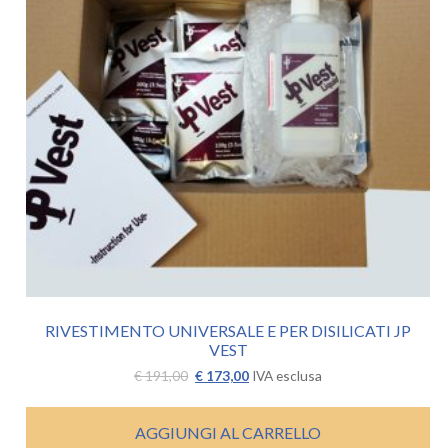
RIVESTIMENTO UNIVERSALE E PER DISILICATI JP
VEST
Il
Il
€
191,00
€
173,00
IVA esclusa
prezzo
prezzo
originale
attuale
era:
è:
AGGIUNGI AL CARRELLO
€ 191,00.
€ 173,00.