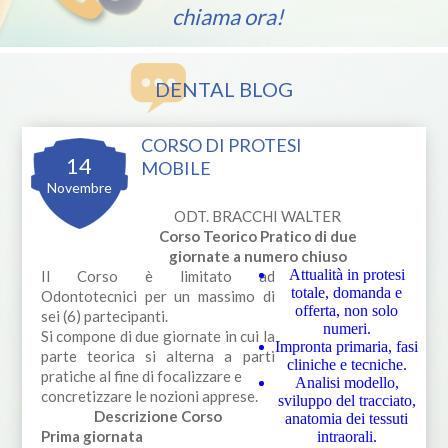
chiama ora!
DENTAL BLOG
CORSO DI PROTESI
14
MOBILE
Novembre
ODT. BRACCHI WALTER
Corso Teorico Pratico di due
giornate a numero chiuso
Attualità in protesi
Il Corso è limitato ad
totale, domanda e
Odontotecnici per un massimo di
offerta, non solo
sei (6) partecipanti.
numeri.
Si compone di due giornate in cui la
Impronta primaria, fasi
parte teorica si alterna a parti
cliniche e tecniche.
pratiche al fine di focalizzare e
Analisi modello,
concretizzare le nozioni apprese.
sviluppo del tracciato,
Descrizione Corso
anatomia dei tessuti
Prima giornata
intraorali.