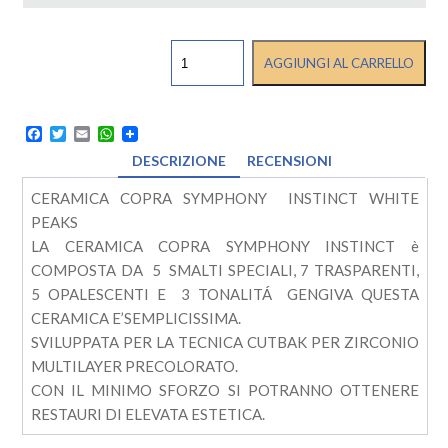
CERAMICA
AGGIUNGI AL CARRELLO
PER
CUTEBACK
SU
ZIRCONIO
Facebook
Twitter
Email
WhatsApp
quantità
DESCRIZIONE
RECENSIONI
CERAMICA COPRA SYMPHONY INSTINCT WHITE
PEAKS
LA CERAMICA COPRA SYMPHONY INSTINCT è
COMPOSTA DA 5 SMALTI SPECIALI, 7 TRASPARENTI,
5 OPALESCENTI E 3 TONALITÁ GENGIVA QUESTA
CERAMICA E’SEMPLICISSIMA.
SVILUPPATA PER LA TECNICA CUTBAK PER ZIRCONIO
MULTILAYER PRECOLORATO.
CON IL MINIMO SFORZO SI POTRANNO OTTENERE
RESTAURI DI ELEVATA ESTETICA.