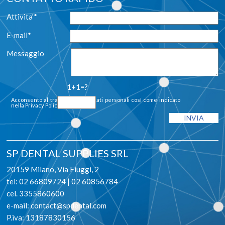
Attivita'*
E-mail*
Messaggio
1+1=?
Acconsento al trattamento dei dati personali così come indicato
nella
Privacy Policy
SP DENTAL SUPPLIES SRL
20159 Milano, Via Fiuggi, 2
tel: 02 66809724 | 02 60856784
cel. 3355860600
e-mail:
contact@spdental.com
P.iva: 13187830156