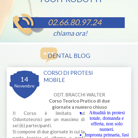
02.66.80.97.24
chiama ora!
DENTAL BLOG
CORSO DI PROTESI
14
MOBILE
Novembre
ODT. BRACCHI WALTER
Corso Teorico Pratico di due
giornate a numero chiuso
Attualità in protesi
Il Corso è limitato ad
totale, domanda e
Odontotecnici per un massimo di
offerta, non solo
sei (6) partecipanti.
numeri.
Si compone di due giornate in cui la
Impronta primaria, fasi
parte teorica si alterna a parti