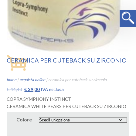
CERAMICA PER CUTEBACK SU ZIRCONIO
home
|
acquista online
|
ceramica per cuteback su zirconio
Il
Il
€
44,40
€
39,00
IVA esclusa
prezzo
prezzo
COPRA SYMPHONY INSTINCT
originale
attuale
CERAMICA WHITE PEAKS PER CUTEBACK SU ZIRCONIO
era:
è:
€ 44,40.
€ 39,00.
Colore