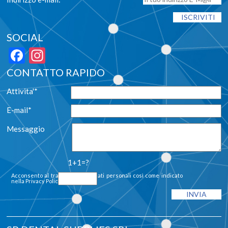
SOCIAL
Facebook
Instagram
CONTATTO RAPIDO
Attivita'*
E-mail*
Messaggio
1+1=?
Acconsento al trattamento dei dati personali così come indicato
nella
Privacy Policy