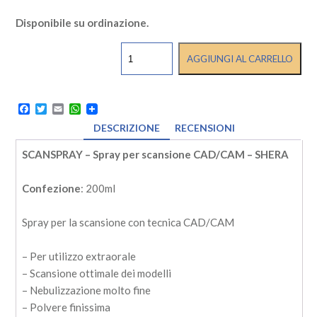
Disponibile su ordinazione.
SCANSPRAY
AGGIUNGI AL CARRELLO
-
Spray
per
scansione
Facebook
Twitter
Email
WhatsApp
CAD/CAM
-
DESCRIZIONE
RECENSIONI
SHERA
quantità
SCANSPRAY – Spray per scansione CAD/CAM – SHERA
Confezione
: 200ml
Spray per la scansione con tecnica CAD/CAM
– Per utilizzo extraorale
– Scansione ottimale dei modelli
– Nebulizzazione molto fine
– Polvere finissima