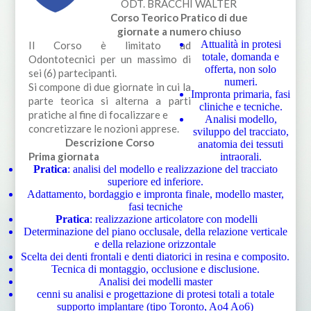
ODT. BRACCHI WALTER
Corso Teorico Pratico di due
giornate a numero chiuso
Attualità in protesi
Il Corso è limitato ad
totale, domanda e
Odontotecnici per un massimo di
offerta, non solo
sei (6) partecipanti.
numeri.
Si compone di due giornate in cui la
Impronta primaria, fasi
parte teorica si alterna a parti
cliniche e tecniche.
pratiche al fine di focalizzare e
Analisi modello,
concretizzare le nozioni apprese.
sviluppo del tracciato,
Descrizione Corso
anatomia dei tessuti
Prima giornata
intraorali.
Pratica
: analisi del modello e realizzazione del tracciato
superiore ed inferiore.
Adattamento, bordaggio e impronta finale, modello master,
fasi tecniche
Pratica
: realizzazione articolatore con modelli
Determinazione del piano occlusale, della relazione verticale
e della relazione orizzontale
Scelta dei denti frontali e denti diatorici in resina e composito.
Tecnica di montaggio, occlusione e disclusione.
Analisi dei modelli master
cenni su analisi e progettazione di protesi totali a totale
supporto implantare (tipo Toronto, Ao4 Ao6)