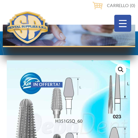
CARRELLO ⟨0⟩
IN OFFERTA!