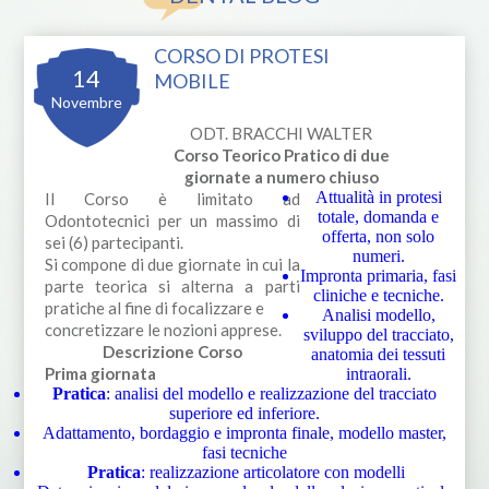
CORSO DI PROTESI
14
MOBILE
Novembre
ODT. BRACCHI WALTER
Corso Teorico Pratico di due
giornate a numero chiuso
Attualità in protesi
Il Corso è limitato ad
totale, domanda e
Odontotecnici per un massimo di
offerta, non solo
sei (6) partecipanti.
numeri.
Si compone di due giornate in cui la
Impronta primaria, fasi
parte teorica si alterna a parti
cliniche e tecniche.
pratiche al fine di focalizzare e
Analisi modello,
concretizzare le nozioni apprese.
sviluppo del tracciato,
Descrizione Corso
anatomia dei tessuti
Prima giornata
intraorali.
Pratica
: analisi del modello e realizzazione del tracciato
superiore ed inferiore.
Adattamento, bordaggio e impronta finale, modello master,
fasi tecniche
Pratica
: realizzazione articolatore con modelli