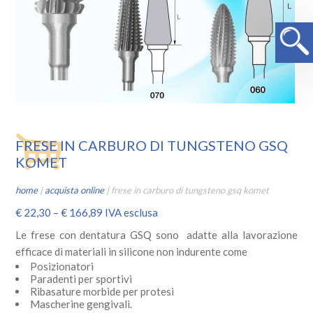
FRESE IN CARBURO DI TUNGSTENO GSQ
KOMET
home
|
acquista online
|
frese in carburo di tungsteno gsq komet
€
22,30
–
€
166,89
IVA esclusa
Le frese con dentatura GSQ sono adatte alla lavorazione
efficace di materiali in silicone non indurente come
Posizionatori
Paradenti per sportivi
Ribasature morbide per protesi
Mascherine gengivali.