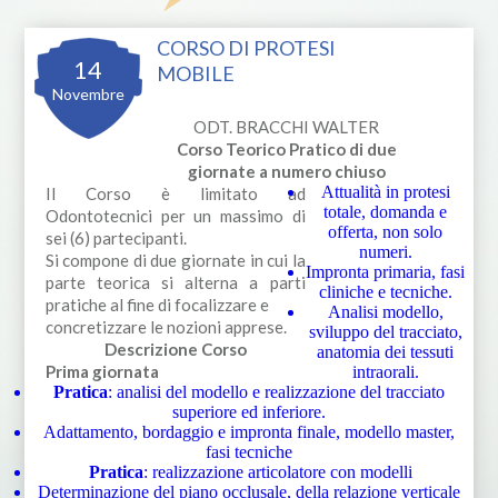
CORSO DI PROTESI
14
MOBILE
Novembre
ODT. BRACCHI WALTER
Corso Teorico Pratico di due
giornate a numero chiuso
Attualità in protesi
Il Corso è limitato ad
totale, domanda e
Odontotecnici per un massimo di
offerta, non solo
sei (6) partecipanti.
numeri.
Si compone di due giornate in cui la
Impronta primaria, fasi
parte teorica si alterna a parti
cliniche e tecniche.
pratiche al fine di focalizzare e
Analisi modello,
concretizzare le nozioni apprese.
sviluppo del tracciato,
Descrizione Corso
anatomia dei tessuti
Prima giornata
intraorali.
Pratica
: analisi del modello e realizzazione del tracciato
superiore ed inferiore.
Adattamento, bordaggio e impronta finale, modello master,
fasi tecniche
Pratica
: realizzazione articolatore con modelli
Determinazione del piano occlusale, della relazione verticale