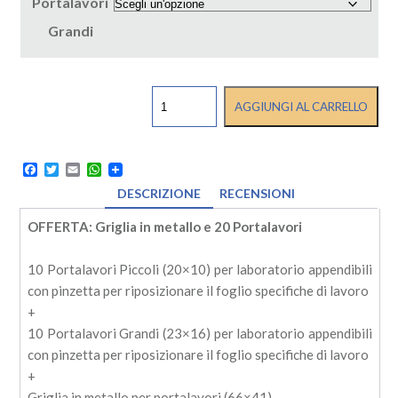
Portalavori
Grandi
OFFERTA:
AGGIUNGI AL CARRELLO
Griglia
in
metallo
e
Facebook
Twitter
Email
WhatsApp
20
DESCRIZIONE
RECENSIONI
Portalavori
quantità
OFFERTA: Griglia in metallo e 20 Portalavori
10 Portalavori Piccoli (20×10) per laboratorio appendibili
con pinzetta per riposizionare il foglio specifiche di lavoro
+
10 Portalavori Grandi (23×16) per laboratorio appendibili
con pinzetta per riposizionare il foglio specifiche di lavoro
+
Griglia in metallo per portalavori (66×41)