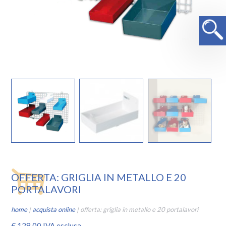
OFFERTA: GRIGLIA IN METALLO E 20
PORTALAVORI
home
|
acquista online
|
offerta: griglia in metallo e 20 portalavori
€
128,00
IVA esclusa