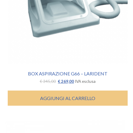
BOX ASPIRAZIONE G66 – LARIDENT
Il
Il
€
345,00
€
269,00
IVA esclusa
prezzo
prezzo
originale
attuale
era:
è:
AGGIUNGI AL CARRELLO
€ 345,00.
€ 269,00.