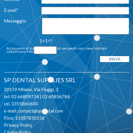
E-mail*
Messaggio
1+1=?
Acconsento al trattamento dei dati personali così come indicato
nella
Privacy Policy
SP DENTAL SUPPLIES SRL
20159 Milano, Via Fiuggi, 2
tel: 02 66809724 | 02 60856784
cel. 3355860600
e-mail:
contact@spdental.com
P.iva: 13187830156
Privacy Policy
Cookie Policy