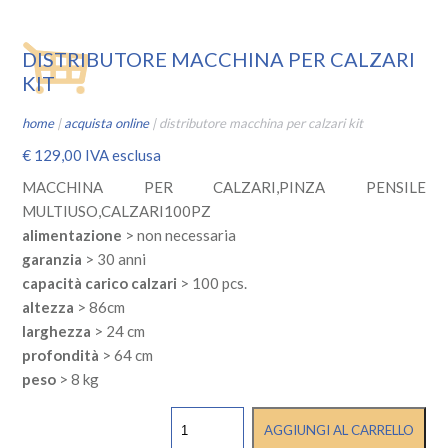
DISTRIBUTORE MACCHINA PER CALZARI
KIT
home
|
acquista online
|
distributore macchina per calzari kit
€
129,00
IVA esclusa
MACCHINA PER CALZARI,PINZA PENSILE
MULTIUSO,CALZARI100PZ
alimentazione
> non necessaria
garanzia
> 30 anni
capacità carico calzari
> 100 pcs.
altezza
> 86cm
larghezza
> 24 cm
profondità
> 64 cm
peso
> 8 kg
DISTRIBUTORE
AGGIUNGI AL CARRELLO
MACCHINA