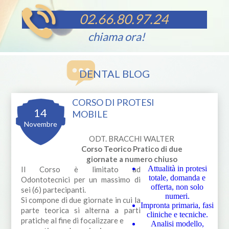
02.66.80.97.24
chiama ora!
DENTAL BLOG
CORSO DI PROTESI
14
MOBILE
Novembre
ODT. BRACCHI WALTER
Corso Teorico Pratico di due
giornate a numero chiuso
Attualità in protesi
Il Corso è limitato ad
totale, domanda e
Odontotecnici per un massimo di
offerta, non solo
sei (6) partecipanti.
numeri.
Si compone di due giornate in cui la
Impronta primaria, fasi
parte teorica si alterna a parti
cliniche e tecniche.
pratiche al fine di focalizzare e
Analisi modello,