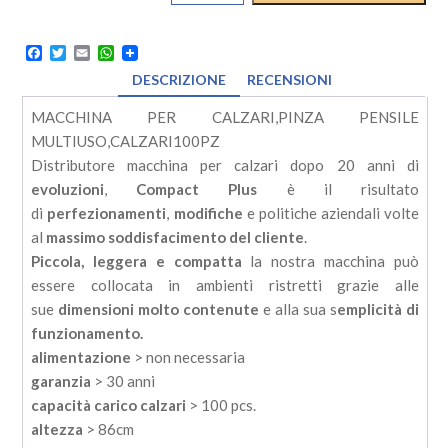
PER
CALZARI
kit
Facebook
Twitter
Email
WhatsApp
quantità
DESCRIZIONE
RECENSIONI
MACCHINA PER CALZARI,PINZA PENSILE
MULTIUSO,CALZARI100PZ
Distributore macchina per calzari dopo 20 anni di
evoluzioni
,
Compact Plus
è il risultato
di
perfezionamenti
,
modifiche
e politiche aziendali volte
al
massimo soddisfacimento del cliente
.
Piccola, leggera e compatta
la nostra macchina può
essere collocata in ambienti ristretti grazie alle
sue
dimensioni molto contenute
e alla sua s
emplicità di
funzionamento.
alimentazione
> non necessaria
garanzia
> 30 anni
capacità carico calzari
> 100 pcs.
altezza
> 86cm