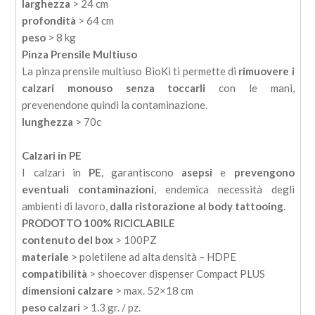
larghezza
> 24 cm
profondità
> 64 cm
peso
> 8 kg
Pinza Prensile Multiuso
La pinza prensile multiuso BioKi ti permette di
rimuovere i
calzari monouso senza toccarli
con le mani,
prevenendone quindi la contaminazione.
lunghezza
> 70c
Calzari in PE
I calzari in
PE
, garantiscono
asepsi
e
prevengono
eventuali contaminazioni
, endemica necessità degli
ambienti di lavoro,
dalla ristorazione al body tattooing
.
PRODOTTO 100% RICICLABILE
contenuto del box
> 100PZ
materiale
> poletilene ad alta densità – HDPE
compatibilità
> shoecover dispenser Compact PLUS
dimensioni calzare
> max. 52×18 cm
peso calzari
> 1.3 gr. / pz.