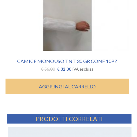
CAMICE MONOUSO TNT 30 GR CONF 10PZ
Il
Il
€
56,00
€
32,00
IVA esclusa
prezzo
prezzo
originale
attuale
era:
è:
AGGIUNGI AL CARRELLO
€ 56,00.
€ 32,00.
PRODOTTI CORRELATI