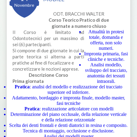
Novembre
ODT. BRACCHI WALTER
Corso Teorico Pratico di due
giornate a numero chiuso
Attualità in protesi
Il Corso è limitato ad
totale, domanda e
Odontotecnici per un massimo di
offerta, non solo
sei (6) partecipanti.
numeri.
Si compone di due giornate in cui la
Impronta primaria, fasi
parte teorica si alterna a parti
cliniche e tecniche.
pratiche al fine di focalizzare e
Analisi modello,
concretizzare le nozioni apprese.
sviluppo del tracciato,
Descrizione Corso
anatomia dei tessuti
Prima giornata
intraorali.
Pratica
: analisi del modello e realizzazione del tracciato
superiore ed inferiore.
Adattamento, bordaggio e impronta finale, modello master,
fasi tecniche
Pratica
: realizzazione articolatore con modelli
Determinazione del piano occlusale, della relazione verticale
e della relazione orizzontale
Scelta dei denti frontali e denti diatorici in resina e composito.
Tecnica di montaggio, occlusione e disclusione.
Analisi dei modelli master