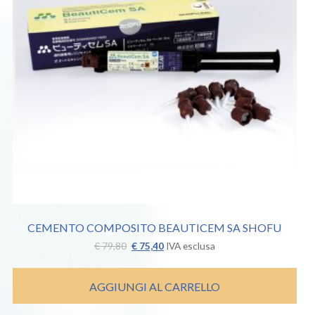
CEMENTO COMPOSITO BEAUTICEM SA SHOFU
Il
Il
€
79,80
€
75,40
IVA esclusa
prezzo
prezzo
originale
attuale
era:
è:
AGGIUNGI AL CARRELLO
€ 79,80.
€ 75,40.