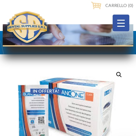
CARRELLO ⟨0⟩
IN OFFERTA!