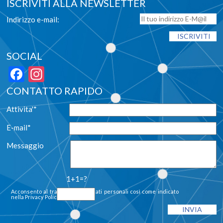
ISCRIVITI ALLA NEWSLETTER
Indirizzo e-mail:
SOCIAL
Facebook
Instagram
CONTATTO RAPIDO
Attivita'*
E-mail*
Messaggio
1+1=?
Acconsento al trattamento dei dati personali così come indicato
nella
Privacy Policy