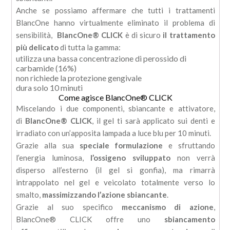
Anche se possiamo affermare che tutti i trattamenti
BlancOne hanno virtualmente eliminato il problema di
sensibilità,
BlancOne
®
CLICK
è di sicuro
il trattamento
più delicato
di tutta la gamma:
utilizza una bassa concentrazione di perossido di
carbamide (16%)
non richiede la protezione gengivale
dura solo 10 minuti
Come agisce BlancOne
®
CLICK
Miscelando i due componenti, sbiancante e attivatore,
di
BlancOne
®
CLICK
, il gel ti sarà applicato sui denti e
irradiato con un’apposita lampada a luce blu per 10 minuti.
Grazie alla sua
speciale formulazione
e sfruttando
l’energia luminosa,
l’ossigeno sviluppato
non verrà
disperso all’esterno (il gel si gonfia), ma rimarrà
intrappolato nel gel e veicolato totalmente verso lo
smalto,
massimizzando l’azione sbiancante
.
Grazie al suo specifico
meccanismo di azione
,
BlancOne
®
CLICK offre uno
sbiancamento