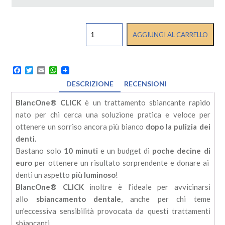
SBIANCAMENTO
AGGIUNGI AL CARRELLO
BLANCONE
CLICK
quantità
Facebook
Twitter
Email
WhatsApp
DESCRIZIONE
RECENSIONI
BlancOne
®
CLICK
è un trattamento sbiancante rapido
nato per chi cerca una soluzione pratica e veloce per
ottenere un sorriso ancora più bianco
dopo la pulizia dei
denti.
Bastano solo
10 minuti
e un budget di
poche decine di
euro
per ottenere un risultato sorprendente e donare ai
denti un aspetto
più luminoso
!
BlancOne
®
CLICK
inoltre è l’ideale per avvicinarsi
allo
sbiancamento dentale
, anche per chi teme
un’eccessiva sensibilità provocata da questi trattamenti
sbiancanti.