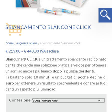
SBIANCAMENTO BLANCONE CLICK
home
|
acquista online
|
sbiancamento blancone click
€
213,00
–
€
440,00
IVA esclusa
BlancOne
®
CLICK
è un trattamento sbiancante rapido nato
per te che cerchi una soluzione pratica e veloce per ottenere
un sorriso ancora più bianco
dopo la pulizia dei denti.
Ti bastano solo
10 minuti
e un budget di
poche decine di
euro
per ottenere un risultato sorprendente e donare ai tuoi
denti un aspetto
più luminoso
!
Confezione