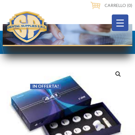
CARRELLO ⟨0⟩
IN OFFERTA!