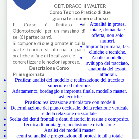
ODT. BRACCHI WALTER
Corso Teorico Pratico di due
giornate a numero chiuso
Attualità in protesi
Il Corso è limitato ad
totale, domanda e
Odontotecnici per un massimo di
offerta, non solo
sei (6) partecipanti.
numeri.
Si compone di due giornate in cui la
Impronta primaria, fasi
parte teorica si alterna a parti
cliniche e tecniche.
pratiche al fine di focalizzare e
Analisi modello,
concretizzare le nozioni apprese.
sviluppo del tracciato,
Descrizione Corso
anatomia dei tessuti
Prima giornata
intraorali.
Pratica
: analisi del modello e realizzazione del tracciato
superiore ed inferiore.
Adattamento, bordaggio e impronta finale, modello master,
fasi tecniche
Pratica
: realizzazione articolatore con modelli
Determinazione del piano occlusale, della relazione verticale
e della relazione orizzontale
Scelta dei denti frontali e denti diatorici in resina e composito.
Tecnica di montaggio, occlusione e disclusione.
Analisi dei modelli master
cenni su analisi e progettazione di protesi totali a totale