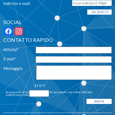
Indirizzo e-mail:
SOCIAL
Facebook
Instagram
CONTATTO RAPIDO
Attivita'*
E-mail*
Messaggio
1+1=?
Acconsento al trattamento dei dati personali così come indicato
nella
Privacy Policy