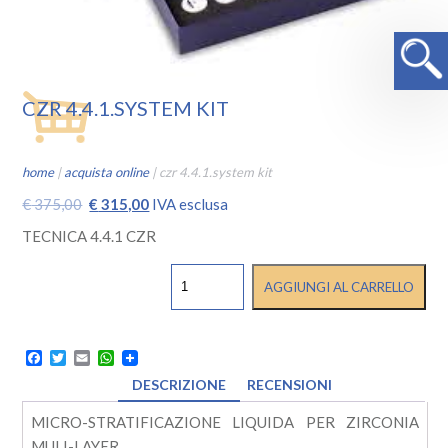
CZR 4.4.1.SYSTEM KIT
home
|
acquista online
|
czr 4.4.1.system kit
Il
Il
€
375,00
€
315,00
IVA esclusa
prezzo
prezzo
TECNICA 4.4.1 CZR
originale
attuale
CZR
era:
è:
AGGIUNGI AL CARRELLO
4.4.1.SYSTEM
€ 375,00.
€ 315,00.
KIT
quantità
Facebook
Twitter
Email
WhatsApp
DESCRIZIONE
RECENSIONI
MICRO-STRATIFICAZIONE LIQUIDA PER ZIRCONIA
MULI-LAYER