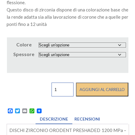
flessione.
Questo disco di zirconia dispone di una colorazione base che
la rende adatta sia alla lavorazione di corone che a quelle per
ponti fino a 12 unità
Colore
Spessore
DISCHI
AGGIUNGI AL CARRELLO
ZIRCONIO
ORODENT
PRESHADED
1200
Facebook
Twitter
Email
WhatsApp
MPa
DESCRIZIONE
RECENSIONI
-
ORODENT
DISCHI ZIRCONIO ORODENT PRESHADED 1200 MPa –
quantità