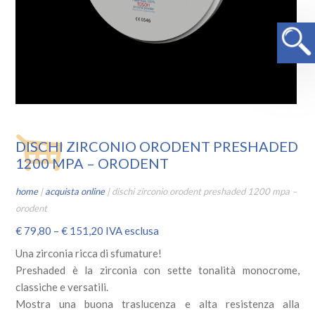
DISCHI ZIRCONIO ORODENT PRESHADED
1200 MPA – ORODENT
home
|
acquista online
|
dischi zirconio orodent preshaded 1200 mpa –
orodent
€
79,80
–
€
151,20
IVA esclusa
Una zirconia ricca di sfumature!
Preshaded è la zirconia con sette tonalità monocrome,
classiche e versatili.
Mostra una buona traslucenza e alta resistenza alla