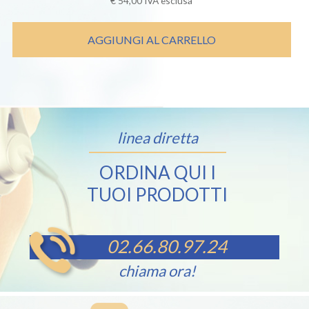
€
54,00
IVA esclusa
AGGIUNGI AL CARRELLO
linea diretta
ORDINA QUI I
TUOI PRODOTTI
02.66.80.97.24
chiama ora!