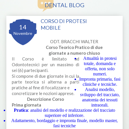
DENTAL BLOG
CORSO DI PROTESI
14
MOBILE
Novembre
ODT. BRACCHI WALTER
Corso Teorico Pratico di due
giornate a numero chiuso
Attualità in protesi
Il Corso è limitato ad
totale, domanda e
Odontotecnici per un massimo di
offerta, non solo
sei (6) partecipanti.
numeri.
Si compone di due giornate in cui la
Impronta primaria, fasi
parte teorica si alterna a parti
cliniche e tecniche.
pratiche al fine di focalizzare e
Analisi modello,
concretizzare le nozioni apprese.
sviluppo del tracciato,
Descrizione Corso
anatomia dei tessuti
Prima giornata
intraorali.
Pratica
: analisi del modello e realizzazione del tracciato
superiore ed inferiore.
Adattamento, bordaggio e impronta finale, modello master,
fasi tecniche