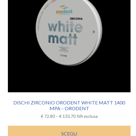
DISCHI ZIRCONIO ORODENT WHITE MATT 1400
MPA – ORODENT
€
72,80
–
€
133,70
IVA esclusa
SCEGLI