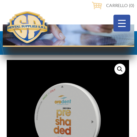
CARRELLO ⟨0⟩