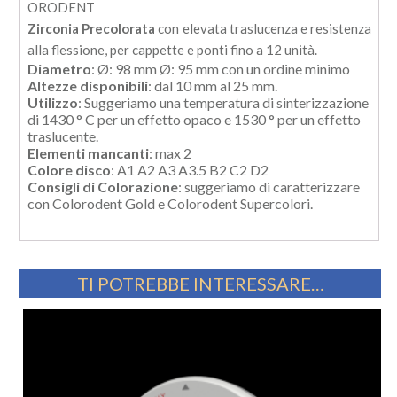
ORODENT
Zirconia Precolorata
con elevata traslucenza e resistenza
alla flessione, per cappette e ponti fino a 12 unità.
Diametro
: Ø: 98 mm Ø: 95 mm con un ordine minimo
Altezze disponibili
: dal 10 mm al 25 mm.
Utilizzo
: Suggeriamo una temperatura di sinterizzazione
di 1430 ° C per un effetto opaco e 1530 ° per un effetto
traslucente.
Elementi mancanti
: max 2
Colore disco
: A1 A2 A3 A3.5 B2 C2 D2
Consigli di Colorazione
: suggeriamo di caratterizzare
con Colorodent Gold e Colorodent Supercolori.
TI POTREBBE INTERESSARE…