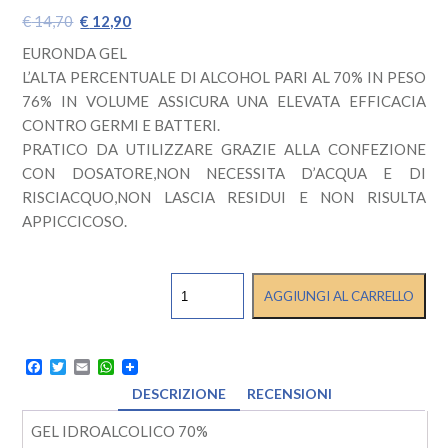
Il
Il
€
14,70
€
12,90
prezzo
prezzo
EURONDA GEL
originale
attuale
L’ALTA PERCENTUALE DI ALCOHOL PARI AL 70% IN PESO
era:
è:
76% IN VOLUME ASSICURA UNA ELEVATA EFFICACIA
€ 14,70.
€ 12,90.
CONTRO GERMI E BATTERI.
PRATICO DA UTILIZZARE GRAZIE ALLA CONFEZIONE
CON DOSATORE,NON NECESSITA D’ACQUA E DI
RISCIACQUO,NON LASCIA RESIDUI E NON RISULTA
APPICCICOSO.
GEL
AGGIUNGI AL CARRELLO
MANI
EURONDA
500ML
quantità
Facebook
Twitter
Email
WhatsApp
DESCRIZIONE
RECENSIONI
GEL IDROALCOLICO 70%