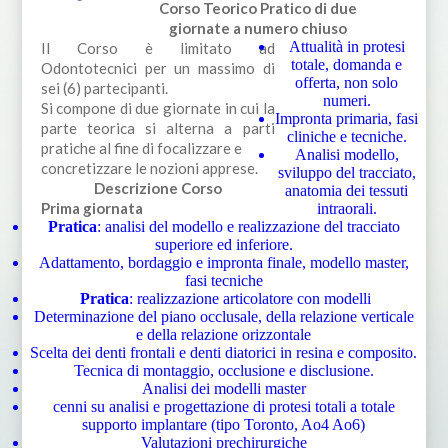
Corso Teorico Pratico di due
giornate a numero chiuso
Attualità in protesi
Il Corso è limitato ad
totale, domanda e
Odontotecnici per un massimo di
offerta, non solo
sei (6) partecipanti.
numeri.
Si compone di due giornate in cui la
Impronta primaria, fasi
parte teorica si alterna a parti
cliniche e tecniche.
pratiche al fine di focalizzare e
Analisi modello,
concretizzare le nozioni apprese.
sviluppo del tracciato,
Descrizione Corso
anatomia dei tessuti
Prima giornata
intraorali.
Pratica
: analisi del modello e realizzazione del tracciato
superiore ed inferiore.
Adattamento, bordaggio e impronta finale, modello master,
fasi tecniche
Pratica
: realizzazione articolatore con modelli
Determinazione del piano occlusale, della relazione verticale
e della relazione orizzontale
Scelta dei denti frontali e denti diatorici in resina e composito.
Tecnica di montaggio, occlusione e disclusione.
Analisi dei modelli master
cenni su analisi e progettazione di protesi totali a totale
supporto implantare (tipo Toronto, Ao4 Ao6)
Valutazioni prechirurgiche