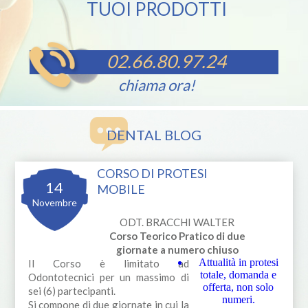
TUOI PRODOTTI
02.66.80.97.24
chiama ora!
DENTAL BLOG
CORSO DI PROTESI
14
MOBILE
Novembre
ODT. BRACCHI WALTER
Corso Teorico Pratico di due
giornate a numero chiuso
Attualità in protesi
Il Corso è limitato ad
totale, domanda e
Odontotecnici per un massimo di
offerta, non solo
sei (6) partecipanti.
numeri.
Si compone di due giornate in cui la