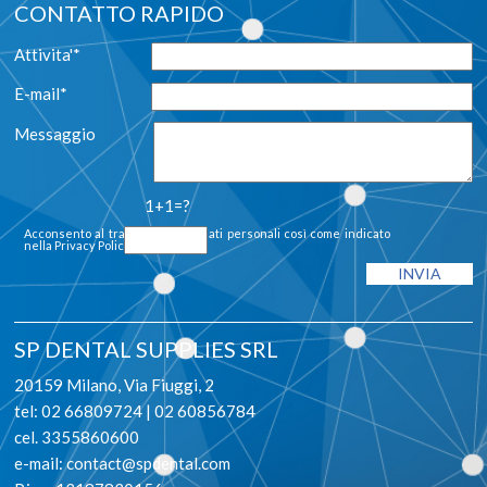
CONTATTO RAPIDO
Attivita'*
E-mail*
Messaggio
1+1=?
Acconsento al trattamento dei dati personali così come indicato
nella
Privacy Policy
SP DENTAL SUPPLIES SRL
20159 Milano, Via Fiuggi, 2
tel: 02 66809724 | 02 60856784
cel. 3355860600
e-mail:
contact@spdental.com