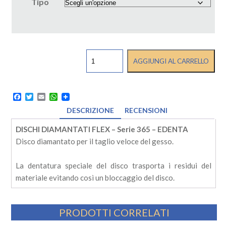
Tipo
DISCHI
AGGIUNGI AL CARRELLO
DIAMANTATI
FLEX
-
Serie
Facebook
Twitter
Email
WhatsApp
365
DESCRIZIONE
RECENSIONI
-
EDENTA
DISCHI DIAMANTATI FLEX – Serie 365 – EDENTA
quantità
Disco diamantato per il taglio veloce del gesso.
La dentatura speciale del disco trasporta i residui del
materiale evitando così un bloccaggio del disco.
PRODOTTI CORRELATI