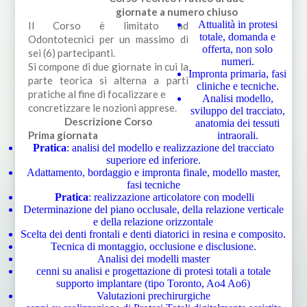
giornate a numero chiuso
Attualità in protesi
Il Corso è limitato ad
totale, domanda e
Odontotecnici per un massimo di
offerta, non solo
sei (6) partecipanti.
numeri.
Si compone di due giornate in cui la
Impronta primaria, fasi
parte teorica si alterna a parti
cliniche e tecniche.
pratiche al fine di focalizzare e
Analisi modello,
concretizzare le nozioni apprese.
sviluppo del tracciato,
Descrizione Corso
anatomia dei tessuti
Prima giornata
intraorali.
Pratica
: analisi del modello e realizzazione del tracciato
superiore ed inferiore.
Adattamento, bordaggio e impronta finale, modello master,
fasi tecniche
Pratica
: realizzazione articolatore con modelli
Determinazione del piano occlusale, della relazione verticale
e della relazione orizzontale
Scelta dei denti frontali e denti diatorici in resina e composito.
Tecnica di montaggio, occlusione e disclusione.
Analisi dei modelli master
cenni su analisi e progettazione di protesi totali a totale
supporto implantare (tipo Toronto, Ao4 Ao6)
Valutazioni prechirurgiche