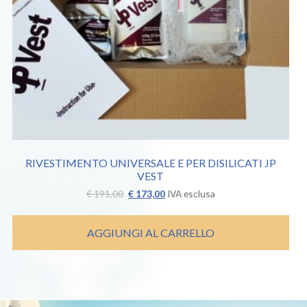
RIVESTIMENTO UNIVERSALE E PER DISILICATI JP
VEST
Il
Il
€
191,00
€
173,00
IVA esclusa
prezzo
prezzo
originale
attuale
era:
è:
AGGIUNGI AL CARRELLO
€ 191,00.
€ 173,00.