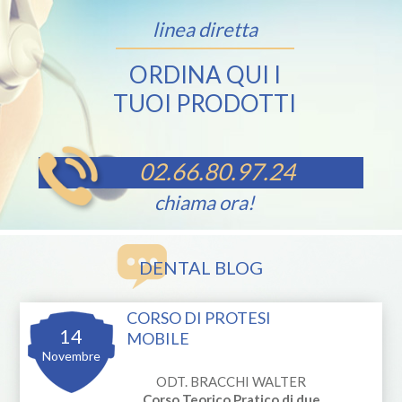
linea diretta
ORDINA QUI I
TUOI PRODOTTI
02.66.80.97.24
chiama ora!
DENTAL BLOG
CORSO DI PROTESI
14
MOBILE
Novembre
ODT. BRACCHI WALTER
Corso Teorico Pratico di due