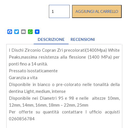
DISCHI
AGGIUNGI AL CARRELLO
ZIRCONIO
COPRAN
ZRI
PRECOLORATI(1400MPA)
Facebook
Twitter
Email
WhatsApp
quantità
DESCRIZIONE
RECENSIONI
I Dischi Zirconio Copran Zri precolorati(1400Mpa) White
Peaks,massima resistenza alla flessione (1400 MPa) per
ponti fino a 14 unità.
Pressato isostaticamente
Garanzia a vita
Disponibile in bianco o pre-colorato nelle tonalità della
dentina Light, medium, intense
Disponibile nei Diametri 95 e 98 e nelle altezze 10mm,
12mm, 14mm, 16mm, 18mm – 22mm, 25mm
Per offerte su quantità contattare l ufficio acquisti
0260856784