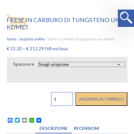
FRESE IN CARBURO DI TUNGSTENO UM
KOMET
home
|
acquista online
|
frese in carburo di tungsteno um komet
€
22,30
–
€
212,29
IVA esclusa
Spessore
FRESE
AGGIUNGI AL CARRELLO
IN
CARBURO
DI
TUNGSTENO
Facebook
Twitter
Email
WhatsApp
UM
DESCRIZIONE
RECENSIONI
KOMET