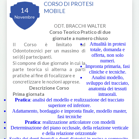
CORSO DI PROTESI
14
MOBILE
Novembre
ODT. BRACCHI WALTER
Corso Teorico Pratico di due
giornate a numero chiuso
Attualità in protesi
Il Corso è limitato ad
totale, domanda e
Odontotecnici per un massimo di
offerta, non solo
sei (6) partecipanti.
numeri.
Si compone di due giornate in cui la
Impronta primaria, fasi
parte teorica si alterna a parti
cliniche e tecniche.
pratiche al fine di focalizzare e
Analisi modello,
concretizzare le nozioni apprese.
sviluppo del tracciato,
Descrizione Corso
anatomia dei tessuti
Prima giornata
intraorali.
Pratica
: analisi del modello e realizzazione del tracciato
superiore ed inferiore.
Adattamento, bordaggio e impronta finale, modello master,
fasi tecniche
Pratica
: realizzazione articolatore con modelli
Determinazione del piano occlusale, della relazione verticale
e della relazione orizzontale
Scelta dei denti frontali e denti diatorici in resina e composito.