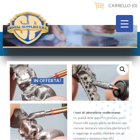
CARRELLO ⟨0⟩
IN OFFERTA!