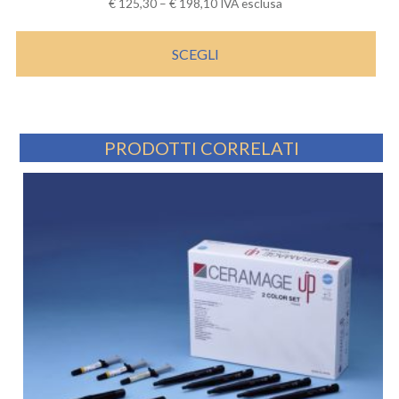
€
125,30
–
€
198,10
IVA esclusa
SCEGLI
PRODOTTI CORRELATI