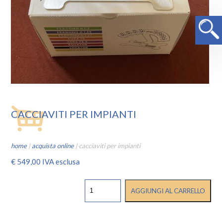
CACCIAVITI PER IMPIANTI
home
|
acquista online
|
cacciaviti per impianti
€
549,00
IVA esclusa
CACCIAVITI
AGGIUNGI AL CARRELLO
PER
IMPIANTI
quantità