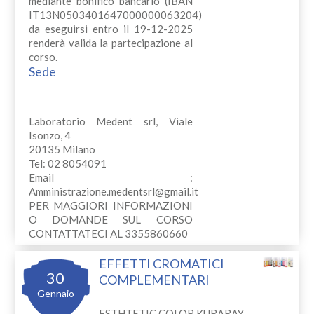
mediante bonifico bancario (IBAN
IT13N0503401647000000063204)
da eseguirsi entro il 19-12-2025
renderà valida la partecipazione al
corso.
Sede
Laboratorio Medent srl, Viale
Isonzo, 4
20135 Milano
Tel: 02 8054091
Email :
Amministrazione.medentsrl@gmail.it
PER MAGGIORI INFORMAZIONI
O DOMANDE SUL CORSO
CONTATTATECI AL 3355860660
EFFETTI CROMATICI
30
COMPLEMENTARI
Gennaio
ESTHTETIC COLOR KURARAY