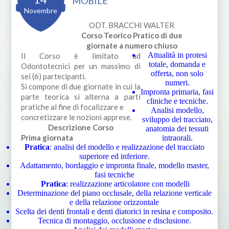
MOBILE
Novembre
ODT. BRACCHI WALTER
Corso Teorico Pratico di due
giornate a numero chiuso
Attualità in protesi
Il Corso è limitato ad
totale, domanda e
Odontotecnici per un massimo di
offerta, non solo
sei (6) partecipanti.
numeri.
Si compone di due giornate in cui la
Impronta primaria, fasi
parte teorica si alterna a parti
cliniche e tecniche.
pratiche al fine di focalizzare e
Analisi modello,
concretizzare le nozioni apprese.
sviluppo del tracciato,
Descrizione Corso
anatomia dei tessuti
Prima giornata
intraorali.
Pratica
: analisi del modello e realizzazione del tracciato
superiore ed inferiore.
Adattamento, bordaggio e impronta finale, modello master,
fasi tecniche
Pratica
: realizzazione articolatore con modelli
Determinazione del piano occlusale, della relazione verticale
e della relazione orizzontale
Scelta dei denti frontali e denti diatorici in resina e composito.
Tecnica di montaggio, occlusione e disclusione.