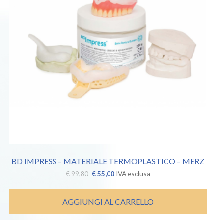
BD IMPRESS – MATERIALE TERMOPLASTICO – MERZ
Il
Il
€
99,80
€
55,00
IVA esclusa
prezzo
prezzo
originale
attuale
era:
è:
AGGIUNGI AL CARRELLO
€ 99,80.
€ 55,00.