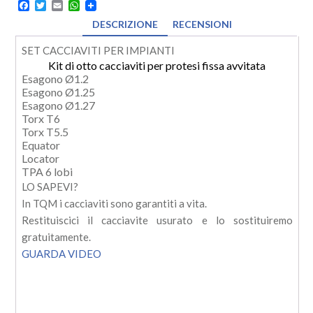
Facebook
Twitter
Email
WhatsApp
DESCRIZIONE
RECENSIONI
SET CACCIAVITI PER IMPIANTI
Kit di otto cacciaviti per protesi fissa avvitata
Esagono Ø1.2
Esagono Ø1.25
Esagono Ø1.27
Torx T6
Torx T5.5
Equator
Locator
TPA 6 lobi
LO SAPEVI?
In TQM i cacciaviti sono garantiti a vita.
Restituiscici il cacciavite usurato e lo sostituiremo
gratuitamente.
GUARDA VIDEO