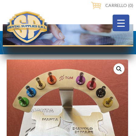
CARRELLO ⟨0⟩