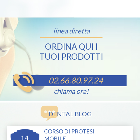
linea diretta
ORDINA QUI I
TUOI PRODOTTI
02.66.80.97.24
chiama ora!
DENTAL BLOG
CORSO DI PROTESI
14
MOBILE