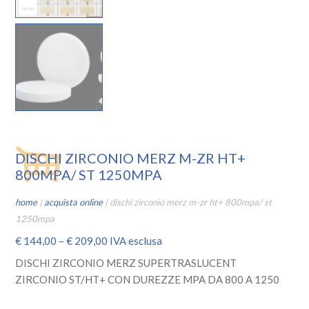
DISCHI ZIRCONIO MERZ M-ZR HT+
800MPA/ ST 1250MPA
home
|
acquista online
|
dischi zirconio merz m-zr ht+ 800mpa/ st
1250mpa
€
144,00
–
€
209,00
IVA esclusa
DISCHI ZIRCONIO MERZ SUPERTRASLUCENT
ZIRCONIO ST/HT+ CON DUREZZE MPA DA 800 A 1250