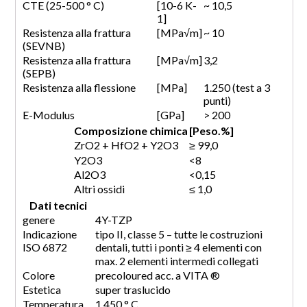
CTE (25-500 ° C)
[10-6 K-
~ 10,5
1]
Resistenza alla frattura
[MPa√m]
~ 10
(SEVNB)
Resistenza alla frattura
[MPa√m]
3,2
(SEPB)
Resistenza alla flessione
[MPa]
1.250 (test a 3
punti)
E-Modulus
[GPa]
> 200
Composizione chimica
[Peso.%]
ZrO2 + HfO2 + Y2O3
≥ 99,0
Y2O3
<8
Al2O3
<0,15
Altri ossidi
≤ 1,0
Dati tecnici
genere
4Y-TZP
Indicazione
tipo II, classe 5 – tutte le costruzioni
ISO 6872
dentali, tutti i ponti ≥ 4 elementi con
max. 2 elementi intermedi collegati
Colore
precoloured acc. a VITA
®
Estetica
super traslucido
Temperatura
1.450 ° C