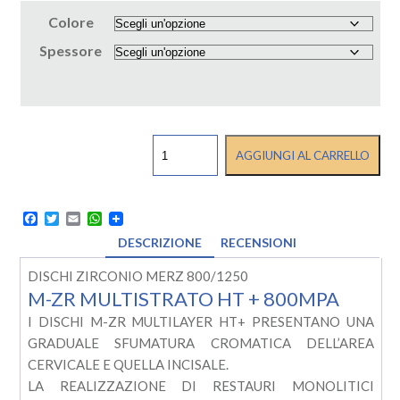
Colore
Spessore
DISCHI
AGGIUNGI AL CARRELLO
ZIRCONIO
MERZ
M-
ZR
Facebook
Twitter
Email
WhatsApp
HT+
DESCRIZIONE
RECENSIONI
800MPA/
ST
DISCHI ZIRCONIO MERZ 800/1250
1250MPA
quantità
M-ZR MULTISTRATO HT + 800MPA
I DISCHI M-ZR MULTILAYER HT+ PRESENTANO UNA
GRADUALE SFUMATURA CROMATICA DELL’AREA
CERVICALE E QUELLA INCISALE.
LA REALIZZAZIONE DI RESTAURI MONOLITICI