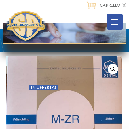
CARRELLO ⟨0⟩
IN OFFERTA!