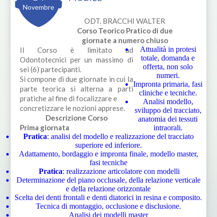
Novembre
ODT. BRACCHI WALTER
Corso Teorico Pratico di due
giornate a numero chiuso
Attualità in protesi
Il Corso è limitato ad
totale, domanda e
Odontotecnici per un massimo di
offerta, non solo
sei (6) partecipanti.
numeri.
Si compone di due giornate in cui la
Impronta primaria, fasi
parte teorica si alterna a parti
cliniche e tecniche.
pratiche al fine di focalizzare e
Analisi modello,
concretizzare le nozioni apprese.
sviluppo del tracciato,
Descrizione Corso
anatomia dei tessuti
Prima giornata
intraorali.
Pratica
: analisi del modello e realizzazione del tracciato
superiore ed inferiore.
Adattamento, bordaggio e impronta finale, modello master,
fasi tecniche
Pratica
: realizzazione articolatore con modelli
Determinazione del piano occlusale, della relazione verticale
e della relazione orizzontale
Scelta dei denti frontali e denti diatorici in resina e composito.
Tecnica di montaggio, occlusione e disclusione.
Analisi dei modelli master