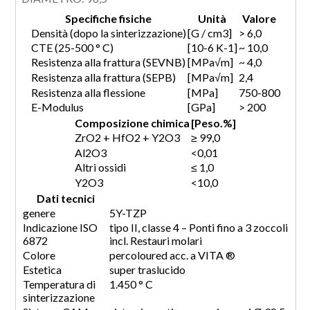
Specifiche fisiche
Unità
Valore
Densità (dopo la sinterizzazione)
[G / cm3]
> 6,0
CTE (25-500 ° C)
[10-6 K-1]
~ 10,0
Resistenza alla frattura (SEVNB)
[MPa√m]
~ 4,0
Resistenza alla frattura (SEPB)
[MPa√m]
2,4
Resistenza alla flessione
[MPa]
750-800
E-Modulus
[GPa]
> 200
Composizione chimica
[Peso.%]
ZrO2 + HfO2 + Y2O3
≥ 99,0
Al2O3
<0,01
Altri ossidi
≤ 1,0
Y2O3
<10,0
Dati tecnici
genere
5Y-TZP
Indicazione ISO
tipo II, classe 4 – Ponti fino a 3 zoccoli
6872
incl. Restauri molari
Colore
percoloured acc. a VITA
®
Estetica
super traslucido
Temperatura di
1.450 ° C
sinterizzazione