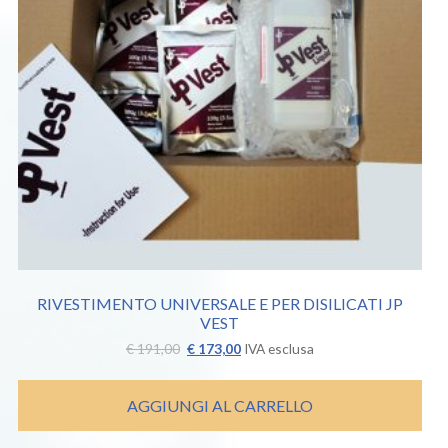
RIVESTIMENTO UNIVERSALE E PER DISILICATI JP
VEST
Il
Il
€
191,00
€
173,00
IVA esclusa
prezzo
prezzo
originale
attuale
era:
è:
AGGIUNGI AL CARRELLO
€ 191,00.
€ 173,00.