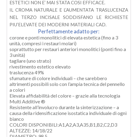
ESTETICI NON E’ MAI STATA COSI EFFICACE.
IL CROMA NATURALE E L’AUMENTATA TRASLUCENZA
NEL TERZO INCISALE SODDISFANO LE RICHIESTE
PIU’ELEVATE DEI MODERNI MATERIALI CAD.
Perfettamente adatto per:
corone e ponti monolitici di elevata estetica (fino a 3
unità, compresi i restauri molari)
soprattutto per restauri anteriori monolitici (ponti fino a
3 unità)
tagliare (uno strato)
rivestimento estetico elevato
traslucenza 49%
sfumature di colore individuali – che sarebbero
altrimenti possibili solo con l’ampia tecnica del pennello
a colori
Elevata affidabilità del colore – grazie alla tecnologia
Multi Additive
®
Resistente all’involucro durante la sinterizzazione – a
causa della ridensificazione isostatica individuale di ogni
bianco
COLORI DISPONIBILI:A1,A2,A3,A35,B1,B2,C2,D3
ALTEZZE: 14/18/22
DIAMETRO: 98,5