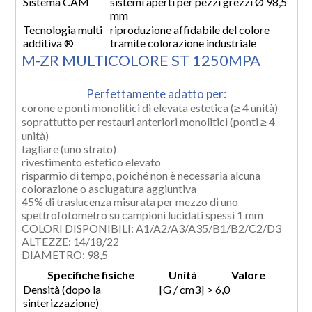
Sistema CAM
sistemi aperti per pezzi grezzi Ø 98,5
mm
Tecnologia multi
riproduzione affidabile del colore
additiva
®
tramite colorazione industriale
M-ZR MULTICOLORE ST 1250MPA
Perfettamente adatto per:
corone e ponti monolitici di elevata estetica (≥ 4 unità)
soprattutto per restauri anteriori monolitici (ponti ≥ 4
unità)
tagliare (uno strato)
rivestimento estetico elevato
risparmio di tempo, poiché non è necessaria alcuna
colorazione o asciugatura aggiuntiva
45% di traslucenza misurata per mezzo di uno
spettrofotometro su campioni lucidati spessi 1 mm
COLORI DISPONIBILI: A1/A2/A3/A35/B1/B2/C2/D3
ALTEZZE: 14/18/22
DIAMETRO: 98,5
Specifiche fisiche
Unità
Valore
Densità (dopo la
[G / cm3]
> 6,0
sinterizzazione)