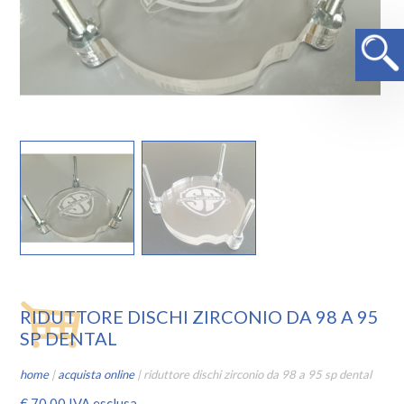
RIDUTTORE DISCHI ZIRCONIO DA 98 A 95
SP DENTAL
home
|
acquista online
|
riduttore dischi zirconio da 98 a 95 sp dental
€
70,00
IVA esclusa