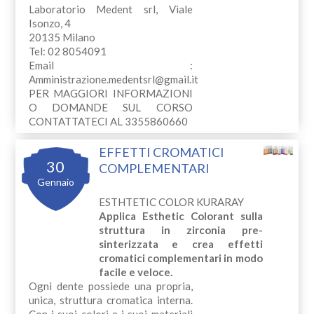
Laboratorio Medent srl, Viale
Isonzo, 4
20135 Milano
Tel: 02 8054091
Email :
Amministrazione.medentsrl@gmail.it
PER MAGGIORI INFORMAZIONI
O DOMANDE SUL CORSO
CONTATTATECI AL 3355860660
EFFETTI CROMATICI
30
COMPLEMENTARI
Gennaio
ESTHTETIC COLOR KURARAY
Applica Esthetic Colorant sulla
struttura in zirconia pre-
sinterizzata e crea effetti
cromatici complementari in modo
facile e veloce.
Ogni dente possiede una propria,
unica, struttura cromatica interna.
Con i suoi colori e i suoi materiali