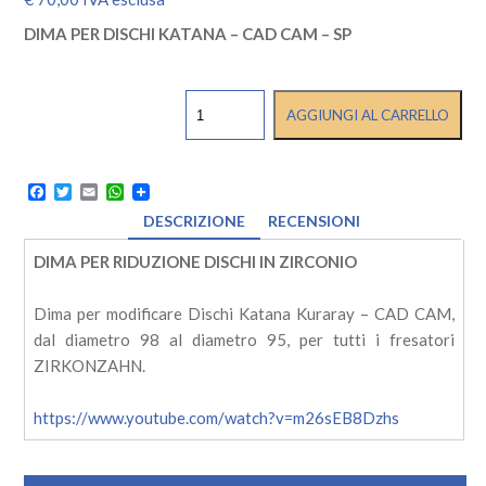
DIMA PER DISCHI KATANA – CAD CAM – SP
RIDUTTORE
AGGIUNGI AL CARRELLO
DISCHI
ZIRCONIO
DA
98
Facebook
Twitter
Email
WhatsApp
A
95
DESCRIZIONE
RECENSIONI
SP
DENTAL
DIMA PER RIDUZIONE DISCHI IN ZIRCONIO
quantità
Dima per modificare Dischi Katana Kuraray – CAD CAM,
dal diametro 98 al diametro 95, per tutti i fresatori
ZIRKONZAHN.
https://www.youtube.com/watch?v=m26sEB8Dzhs