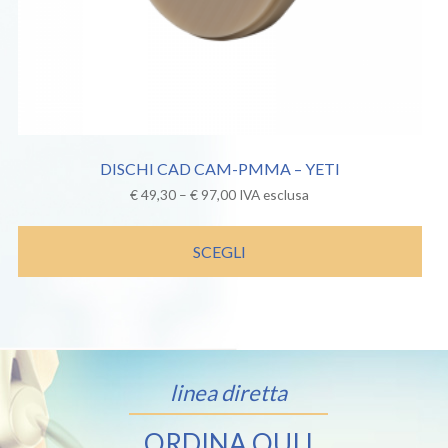
DISCHI CAD CAM-PMMA – YETI
€
49,30
–
€
97,00
IVA esclusa
SCEGLI
linea diretta
ORDINA QUI I