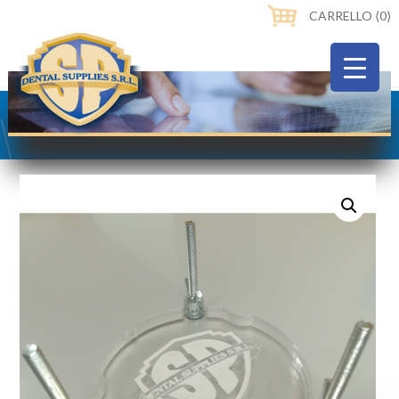
CARRELLO ⟨0⟩