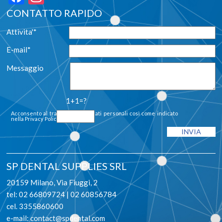
CONTATTO RAPIDO
Attivita'*
E-mail*
Messaggio
1+1=?
Acconsento al trattamento dei dati personali così come indicato
nella
Privacy Policy
SP DENTAL SUPPLIES SRL
20159 Milano, Via Fiuggi, 2
tel: 02 66809724 | 02 60856784
cel. 3355860600
e-mail:
contact@spdental.com