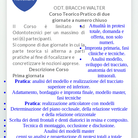
ODT. BRACCHI WALTER
Corso Teorico Pratico di due
giornate a numero chiuso
Attualità in protesi
Il Corso è limitato ad
totale, domanda e
Odontotecnici per un massimo di
offerta, non solo
sei (6) partecipanti.
numeri.
Si compone di due giornate in cui la
Impronta primaria, fasi
parte teorica si alterna a parti
cliniche e tecniche.
pratiche al fine di focalizzare e
Analisi modello,
concretizzare le nozioni apprese.
sviluppo del tracciato,
Descrizione Corso
anatomia dei tessuti
Prima giornata
intraorali.
Pratica
: analisi del modello e realizzazione del tracciato
superiore ed inferiore.
Adattamento, bordaggio e impronta finale, modello master,
fasi tecniche
Pratica
: realizzazione articolatore con modelli
Determinazione del piano occlusale, della relazione verticale
e della relazione orizzontale
Scelta dei denti frontali e denti diatorici in resina e composito.
Tecnica di montaggio, occlusione e disclusione.
Analisi dei modelli master
cenni su analisi e progettazione di protesi totali a totale