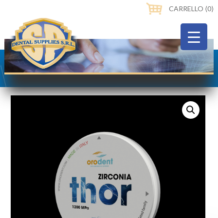
CARRELLO ⟨0⟩