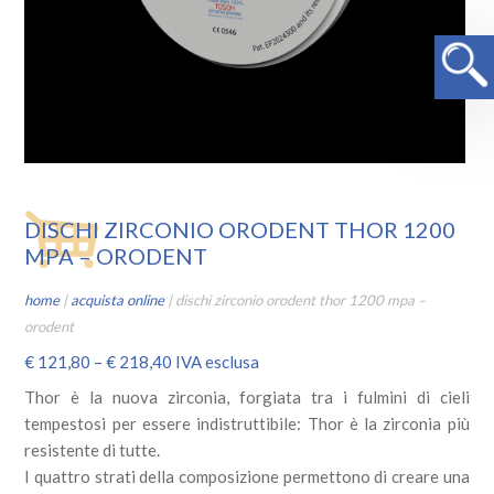
DISCHI ZIRCONIO ORODENT THOR 1200
MPA – ORODENT
home
|
acquista online
|
dischi zirconio orodent thor 1200 mpa –
orodent
€
121,80
–
€
218,40
IVA esclusa
Thor è la nuova zirconia, forgiata tra i fulmini di cieli
tempestosi per essere indistruttibile: Thor è la zirconia più
resistente di tutte.
I quattro strati della composizione permettono di creare una