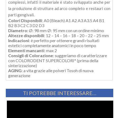
complessi, infatti il materiale è stato sviluppato anche per
la produzione di strutture ad arco completo e restauri con
parti gengivali.
Colori Disponibili
: A0 (Bleach) A1 A2 A3 A3.5 A4 B1
B2 B3 C2 C3 D2 D3
Diametro:
Ø: 98 mm Ø: 95 mm con un ordine minimo
Altezze disponibili
: 12 – 14 – 16 – 18 – 20 – 22 – 25 mm
Indicazioni
: è perfetto per ottenere grandi risultati
estetici completamente anatomici in poco tempo
Elementi mancanti
: max 2
Consigli di Colorazione
: suggeriamo di caratterizzare
con COLORODENT SUPERCOLORI* (prima della
sinterizzazione)
AGING
: a vita grazie alle polveri Tosoh di nuova
generazione
TI POTREBBE INTERESSARE…