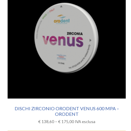
DISCHI ZIRCONIO ORODENT VENUS 600 MPA –
ORODENT
€
138,60
–
€
175,00
IVA esclusa