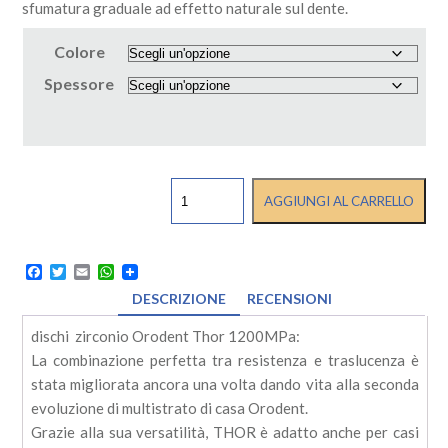
sfumatura graduale ad effetto naturale sul dente.
Colore
Spessore
DISCHI
AGGIUNGI AL CARRELLO
ZIRCONIO
ORODENT
THOR
1200
Facebook
Twitter
Email
WhatsApp
MPa
DESCRIZIONE
RECENSIONI
-
ORODENT
dischi zirconio Orodent Thor 1200MPa:
quantità
La combinazione perfetta tra resistenza e traslucenza è
stata migliorata ancora una volta dando vita alla seconda
evoluzione di multistrato di casa Orodent.
Grazie alla sua versatilità, THOR è adatto anche per casi