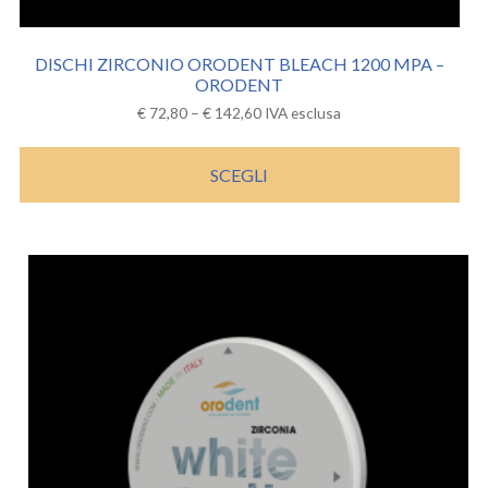
DISCHI ZIRCONIO ORODENT BLEACH 1200 MPA –
ORODENT
€
72,80
–
€
142,60
IVA esclusa
SCEGLI