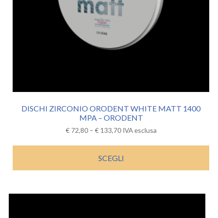
DISCHI ZIRCONIO ORODENT WHITE MATT 1400
MPA – ORODENT
€
72,80
–
€
133,70
IVA esclusa
SCEGLI