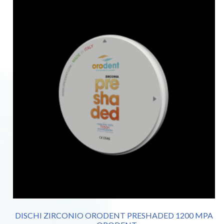
DISCHI ZIRCONIO ORODENT PRESHADED 1200 MPA