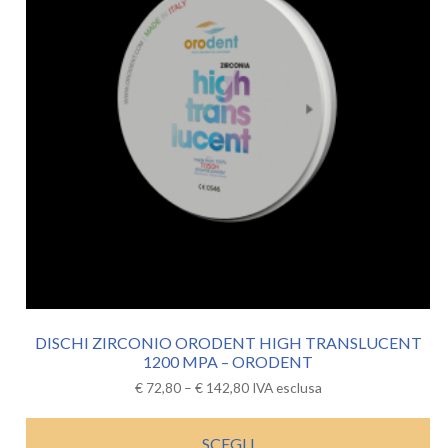
DISCHI ZIRCONIO ORODENT HIGH TRANSLUCENT
1200 MPA – ORODENT
€
72,80
–
€
142,80
IVA esclusa
SCEGLI