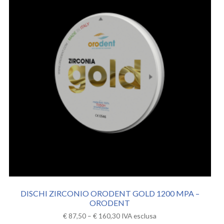
DISCHI ZIRCONIO ORODENT GOLD 1200 MPA –
ORODENT
€
87,50
–
€
160,30
IVA esclusa