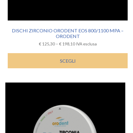
DISCHI ZIRCONIO ORODENT EOS 800/1100 MPA –
ORODENT
€
125,30
–
€
198,10
IVA esclusa
SCEGLI