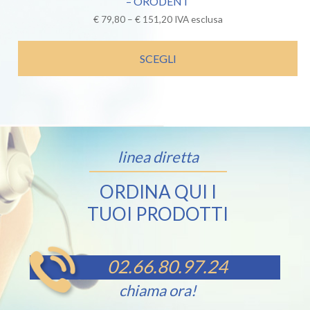
– ORODENT
€
79,80
–
€
151,20
IVA esclusa
SCEGLI
linea diretta
ORDINA QUI I
TUOI PRODOTTI
02.66.80.97.24
chiama ora!