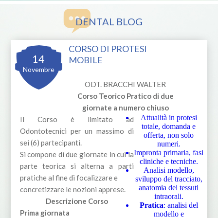
DENTAL BLOG
CORSO DI PROTESI
14
MOBILE
Novembre
ODT. BRACCHI WALTER
Corso Teorico Pratico di due
giornate a numero chiuso
Attualità in protesi
Il Corso è limitato ad
totale, domanda e
Odontotecnici per un massimo di
offerta, non solo
sei (6) partecipanti.
numeri.
Impronta primaria, fasi
Si compone di due giornate in cui la
cliniche e tecniche.
parte teorica si alterna a parti
Analisi modello,
pratiche al fine di focalizzare e
sviluppo del tracciato,
anatomia dei tessuti
concretizzare le nozioni apprese.
intraorali.
Descrizione Corso
Pratica
: analisi del
Prima giornata
modello e