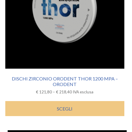
DISCHI ZIRCONIO ORODENT THOR 1200 MPA –
ORODENT
€
121,80
–
€
218,40
IVA esclusa
SCEGLI