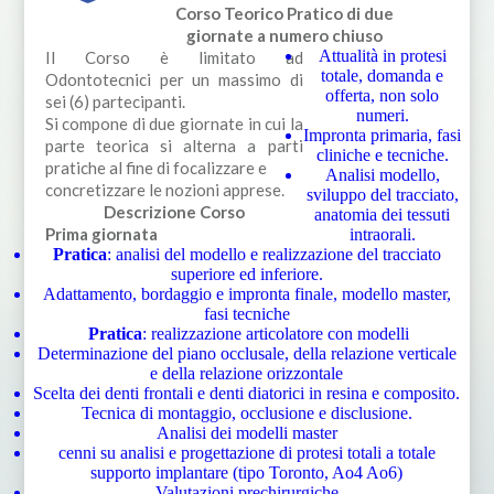
Corso Teorico Pratico di due
giornate a numero chiuso
Attualità in protesi
Il Corso è limitato ad
totale, domanda e
Odontotecnici per un massimo di
offerta, non solo
sei (6) partecipanti.
numeri.
Si compone di due giornate in cui la
Impronta primaria, fasi
parte teorica si alterna a parti
cliniche e tecniche.
pratiche al fine di focalizzare e
Analisi modello,
concretizzare le nozioni apprese.
sviluppo del tracciato,
Descrizione Corso
anatomia dei tessuti
Prima giornata
intraorali.
Pratica
: analisi del modello e realizzazione del tracciato
superiore ed inferiore.
Adattamento, bordaggio e impronta finale, modello master,
fasi tecniche
Pratica
: realizzazione articolatore con modelli
Determinazione del piano occlusale, della relazione verticale
e della relazione orizzontale
Scelta dei denti frontali e denti diatorici in resina e composito.
Tecnica di montaggio, occlusione e disclusione.
Analisi dei modelli master
cenni su analisi e progettazione di protesi totali a totale
supporto implantare (tipo Toronto, Ao4 Ao6)
Valutazioni prechirurgiche