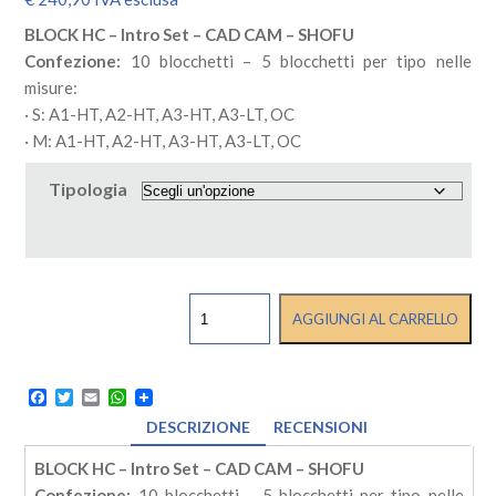
BLOCK HC – Intro Set – CAD CAM – SHOFU
Confezione:
10 blocchetti – 5 blocchetti per tipo nelle
misure:
· S: A1-HT, A2-HT, A3-HT, A3-LT, OC
· M: A1-HT, A2-HT, A3-HT, A3-LT, OC
Tipologia
BLOCK
AGGIUNGI AL CARRELLO
HC
-
Intro
Set
Facebook
Twitter
Email
WhatsApp
-
DESCRIZIONE
RECENSIONI
CAD
CAM
BLOCK HC – Intro Set – CAD CAM – SHOFU
-
SHOFU
Confezione:
10 blocchetti – 5 blocchetti per tipo nelle