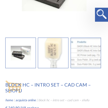
BLOCK HC – INTRO SET – CAD CAM –
SHOFU
home
|
acquista online
|
block hc – intro set – cad cam – shofu
€
240,90
IVA esclusa