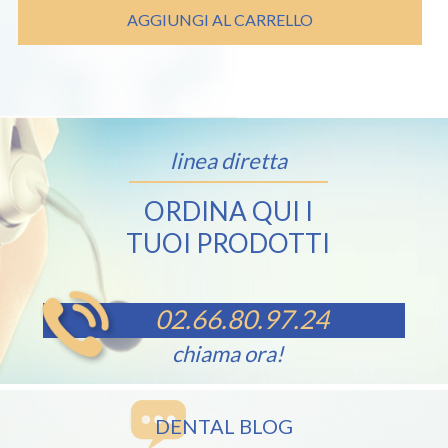
era:
è:
AGGIUNGI AL CARRELLO
€ 79,80.
€ 75,40.
linea diretta
ORDINA QUI I
TUOI PRODOTTI
02.66.80.97.24
chiama ora!
DENTAL BLOG