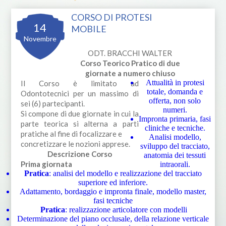
CORSO DI PROTESI
14
MOBILE
Novembre
ODT. BRACCHI WALTER
Corso Teorico Pratico di due
giornate a numero chiuso
Attualità in protesi
Il Corso è limitato ad
totale, domanda e
Odontotecnici per un massimo di
offerta, non solo
sei (6) partecipanti.
numeri.
Si compone di due giornate in cui la
Impronta primaria, fasi
parte teorica si alterna a parti
cliniche e tecniche.
pratiche al fine di focalizzare e
Analisi modello,
concretizzare le nozioni apprese.
sviluppo del tracciato,
Descrizione Corso
anatomia dei tessuti
Prima giornata
intraorali.
Pratica
: analisi del modello e realizzazione del tracciato
superiore ed inferiore.
Adattamento, bordaggio e impronta finale, modello master,
fasi tecniche
Pratica
: realizzazione articolatore con modelli
Determinazione del piano occlusale, della relazione verticale