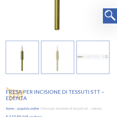
FRESA PER INCISIONE DI TESSUTI STT –
EDENTA
home
|
acquista online
|
fresa per incisione di tessuti stt – edenta
€
133,80
IVA esclusa