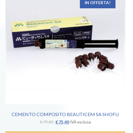
IN OFFERTA!
CEMENTO COMPOSITO BEAUTICEM SA SHOFU
Il
Il
€
79,80
€
75,40
IVA esclusa
prezzo
prezzo
originale
attuale