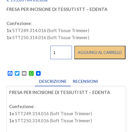
FRESA PER INCISIONE DI TESSUTI STT – EDENTA
Confezione
:
1x
STT249.314.016 (Soft Tissue Trimmer)
1x
STT250.314.016 (Soft Tissue Trimmer)
FRESA
AGGIUNGI AL CARRELLO
PER
INCISIONE
DI
TESSUTI
Facebook
Twitter
Email
WhatsApp
STT
-
DESCRIZIONE
RECENSIONI
EDENTA
quantità
FRESA PER INCISIONE DI TESSUTI STT – EDENTA
Confezione
:
1x
STT249.314.016 (Soft Tissue Trimmer)
1x
STT250.314.016 (Soft Tissue Trimmer)