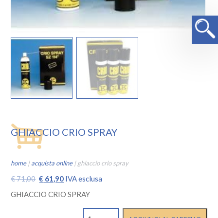
GHIACCIO CRIO SPRAY
home
|
acquista online
|
ghiaccio crio spray
Il
Il
€
71,00
€
61,90
IVA esclusa
prezzo
prezzo
GHIACCIO CRIO SPRAY
originale
attuale
GHIACCIO
era:
è: