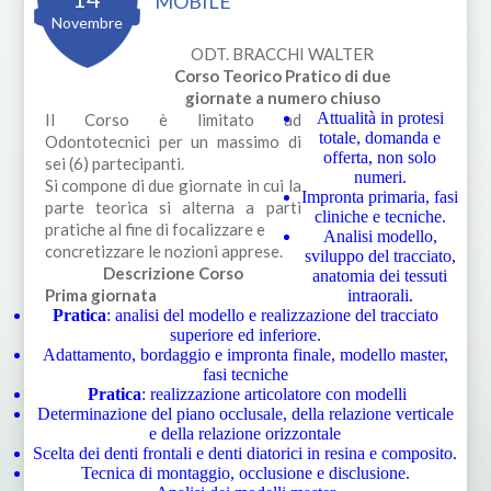
MOBILE
Novembre
ODT. BRACCHI WALTER
Corso Teorico Pratico di due
giornate a numero chiuso
Attualità in protesi
Il Corso è limitato ad
totale, domanda e
Odontotecnici per un massimo di
offerta, non solo
sei (6) partecipanti.
numeri.
Si compone di due giornate in cui la
Impronta primaria, fasi
parte teorica si alterna a parti
cliniche e tecniche.
pratiche al fine di focalizzare e
Analisi modello,
concretizzare le nozioni apprese.
sviluppo del tracciato,
Descrizione Corso
anatomia dei tessuti
Prima giornata
intraorali.
Pratica
: analisi del modello e realizzazione del tracciato
superiore ed inferiore.
Adattamento, bordaggio e impronta finale, modello master,
fasi tecniche
Pratica
: realizzazione articolatore con modelli
Determinazione del piano occlusale, della relazione verticale
e della relazione orizzontale
Scelta dei denti frontali e denti diatorici in resina e composito.
Tecnica di montaggio, occlusione e disclusione.