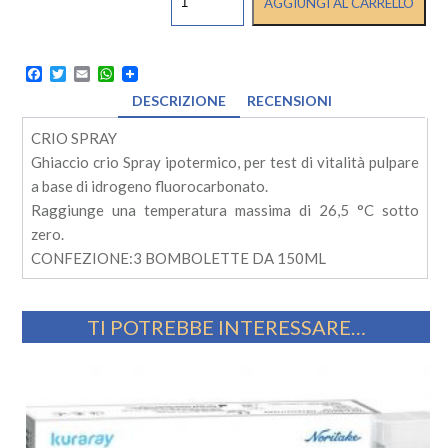
AGGIUNGI AL CARRELLO
CRIO
€ 71,00.
€ 61,90.
SPRAY
quantità
Facebook
Twitter
Email
WhatsApp
DESCRIZIONE
RECENSIONI
CRIO SPRAY
Ghiaccio crio Spray ipotermico, per test di vitalità pulpare
a base di idrogeno fluorocarbonato.
Raggiunge una temperatura massima di 26,5 °C sotto
zero.
CONFEZIONE:3 BOMBOLETTE DA 150ML
TI POTREBBE INTERESSARE…