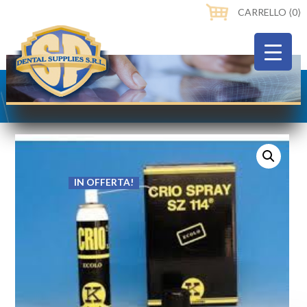
CARRELLO ⟨0⟩
IN OFFERTA!