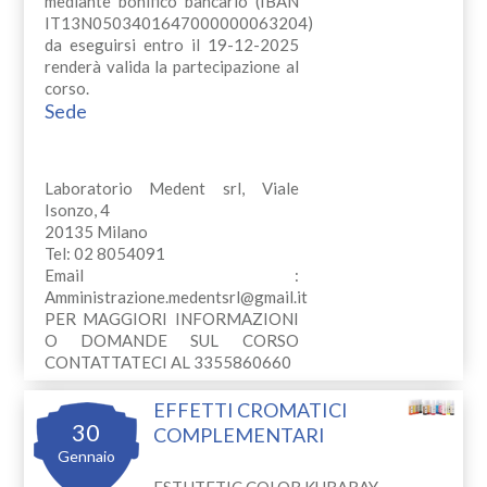
mediante bonifico bancario (IBAN
IT13N0503401647000000063204)
da eseguirsi entro il 19-12-2025
renderà valida la partecipazione al
corso.
Sede
Laboratorio Medent srl, Viale
Isonzo, 4
20135 Milano
Tel: 02 8054091
Email :
Amministrazione.medentsrl@gmail.it
PER MAGGIORI INFORMAZIONI
O DOMANDE SUL CORSO
CONTATTATECI AL 3355860660
EFFETTI CROMATICI
30
COMPLEMENTARI
Gennaio
ESTHTETIC COLOR KURARAY