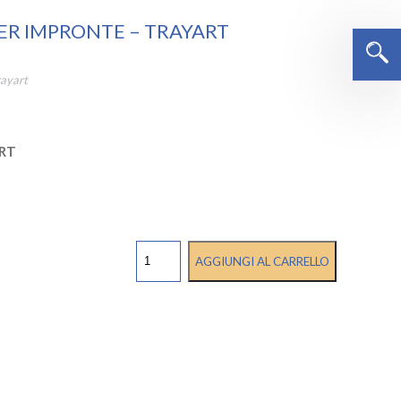
PER IMPRONTE – TRAYART
rayart
ART
OFFERTA:
AGGIUNGI AL CARRELLO
ZERO
#701
-
DISINFETTANTE
PER
IMPRONTE
-
TRAYART
quantità