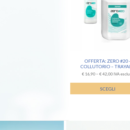
OFFERTA: ZERO #20 
COLLUTORIO – TRAYA
€
16,90
–
€
42,00
IVA escl
SCEGLI