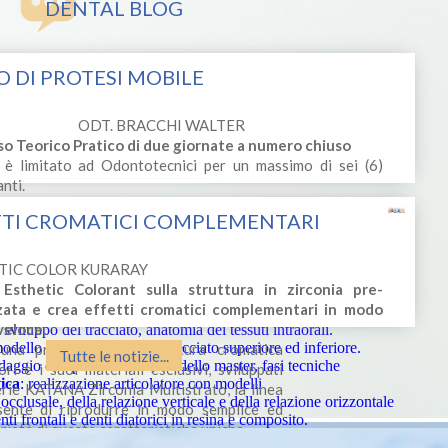
DENTAL BLOG
 DI PROTESI MOBILE
ODT. BRACCHI WALTER
so Teorico Pratico di due giornate a numero chiuso
 è limitato ad Odontotecnici per un massimo di sei (6)
nti.
Attualità in protesi
te in cui la parte teorica si alterna a parti
TTI CROMATICI COMPLEMENTARI
totale, domanda e
zzare e
offerta, non solo
 apprese.
numeri.
Descrizione Corso
TIC COLOR KURARAY
Impronta primaria,
 Esthetic Colorant sulla struttura in zirconia pre-
fasi cliniche e
zzata e crea effetti cromatici complementari in modo
tecniche.
veloce.
sviluppo del tracciato, anatomia dei tessuti intraorali.
modello e realizzazione del tracciato superiore ed inferiore.
na propria, unica, struttura cromatica
Tutte le notizie...
aggio e impronta finale, modello master, fasi tecniche
ri e i suoi materiali esclusivi, sviluppati
ica
: realizzazione articolatore con modelli
rie KATANA Zirconia Multistrato, la linea
cclusale, della relazione verticale e della relazione orizzontale
sente di riprodurre in modo semplice ed
nti frontali e denti diatorici in resina e composito.
rietà di queste caratteristiche uniche.
ca di montaggio, occlusione e disclusione.