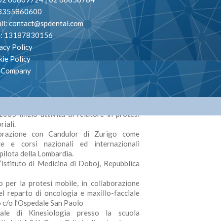
. 3355860600
il:
contact@spdental.com
va: 13187830156
acy Policy
ità di odontotecnico c/o laboratorio
ie Policy
 1986 Responsabile del laboratorio di
o Company
tecnico presso la scuola Cesare Correnti
 al corso sull’utiilizzo della metodica del
re il Laboratorio Medent a Milano insieme
005 Inizio attività di relatore in protesi
riali.
borazione con Candulor di Zurigo come
ze e corsi nazionali ed internazionali
pilota della Lombardia.
istituto di Medicina di Doboj, Repubblica
 per la protesi mobile, in collaborazione
nel reparto di oncologia e maxillo-facciale
o c/o l’Ospedale San Paolo
ale di Kinesiologia presso la scuola