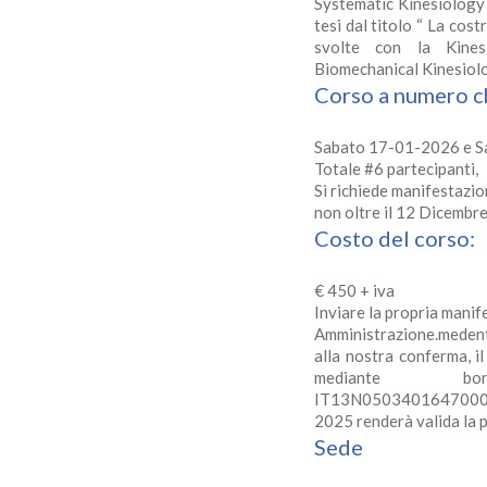
Systematic Kinesiology 
tesi dal titolo “ La cos
svolte con la Kines
Biomechanical Kinesiol
Corso a numero ch
Sabato 17-01-2026 e 
Totale #6 partecipanti,
Si richiede manifestazio
non oltre il 12 Dicembr
Costo del corso:
€ 450 + iva
Inviare la propria manif
Amministrazione.medent
alla nostra conferma, i
mediante bo
IT13N050340164700000
2025 renderà valida la p
Sede