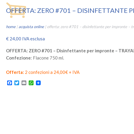
OFFERTA: ZERO #701 – DISINFETTANTE 
home
|
acquista online
|
offerta: zero #701 – disinfettante per impronte – t
€
24,00
IVA esclusa
OFFERTA: ZERO #701 – Disinfettante per impronte – TRAY
Confezione
: Flacone 750 ml.
Offerta:
2 confezioni a 24,00€ + IVA
Facebook
Twitter
Email
WhatsApp