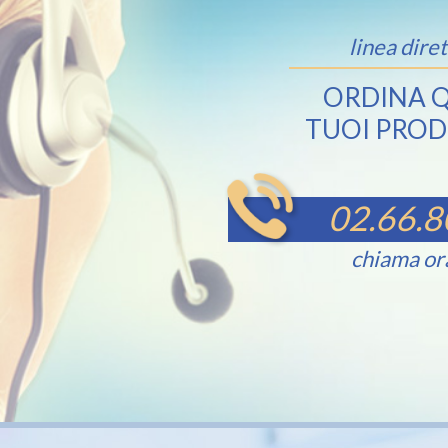
linea diret
ORDINA Q
TUOI PROD
02.66.8
chiama or