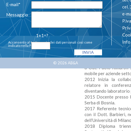
E-mail*
cel
e-ma
Messaggio
P.i
Priv
1982 Inizio l’ attiv
Cook
1+1=?
Odontoteam di Milano
Inf
Acconsento al trattamento dei dati personali così come
protesi mobile
indicato nella
Privacy Policy
1987 Diploma di odonto
di Milano 1991 Partecipa
Prof. A. Gerber 1993 Ap
© 2026
AB&A
a Odt. Paolo Rimaroli 2
mobile per aziende setto
2012 Inizia la colla
relatore in conferen
diventando laboratorio 
2015 Docente presso l’
Serba di Bosnia.
2017 Referente tecnico
con il Dott. Barbieri, 
dell’Università di Milan
2018 Diploma trienn