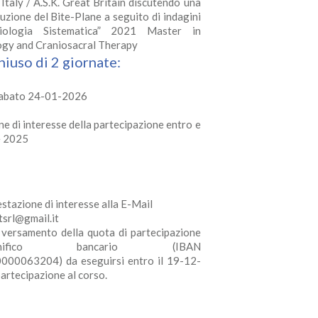
Italy / A.S.K. Great Britain discutendo una
truzione del Bite-Plane a seguito di indagini
iologia Sistematica” 2021 Master in
ogy and Craniosacral Therapy
iuso di 2 giornate:
Sabato 24-01-2026
ne di interesse della partecipazione entro e
e 2025
estazione di interesse alla E-Mail
srl@gmail.it
l versamento della quota di partecipazione
nifico bancario (IBAN
0063204) da eseguirsi entro il 19-12-
artecipazione al corso.