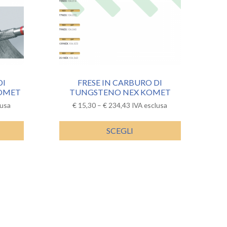
DI
FRESE IN CARBURO DI
OMET
TUNGSTENO NEX KOMET
lusa
€
15,30
–
€
234,43
IVA esclusa
SCEGLI