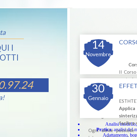
ta
14
CORSO
UI I
Novembre
OTTI
Cor
Il Corso
partecipa
0.97.24
30
EFFE
Si compone di due giorna
pratiche al fine di focali
a!
Gennaio
ESTHTE
concretizzare le nozioni
Applica
sinteri
Prima giornata
facile e 
Analisi modello, 
Pratica
: analisi del 
Ogni dente possiede u
Adattamento, bord