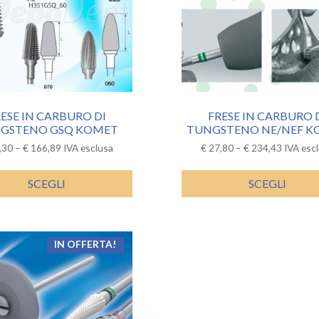
ESE IN CARBURO DI
FRESE IN CARBURO 
GSTENO GSQ KOMET
TUNGSTENO NE/NEF K
,30
–
€
166,89
IVA esclusa
€
27,80
–
€
234,43
IVA esc
SCEGLI
SCEGLI
IN OFFERTA!