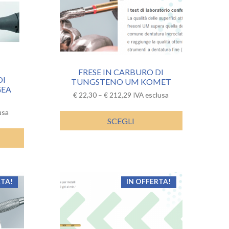
FRESE IN CARBURO DI
DI
TUNGSTENO UM KOMET
GEA
€
22,30
–
€
212,29
IVA esclusa
usa
SCEGLI
RTA!
IN OFFERTA!