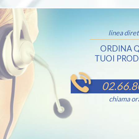
linea diret
ORDINA Q
TUOI PROD
02.66.8
chiama or