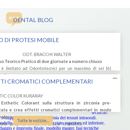
DENTAL BLOG
 DI PROTESI MOBILE
ODT. BRACCHI WALTER
so Teorico Pratico di due giornate a numero chiuso
 è limitato ad Odontotecnici per un massimo di sei (6)
nti.
TTI CROMATICI COMPLEMENTARI
Attualità in protesi
te in cui la parte teorica si alterna a parti
totale, domanda e
zzare e
offerta, non solo
TIC COLOR KURARAY
 apprese.
numeri.
Impronta primaria,
 Esthetic Colorant sulla struttura in zirconia pre-
Descrizione Corso
fasi cliniche e
zzata e crea effetti cromatici complementari in modo
tecniche.
veloce.
sviluppo del tracciato, anatomia dei tessuti intraorali.
Tutte le notizie...
modello e realizzazione del tracciato superiore ed inferiore.
na propria, unica, struttura cromatica
aggio e impronta finale, modello master, fasi tecniche