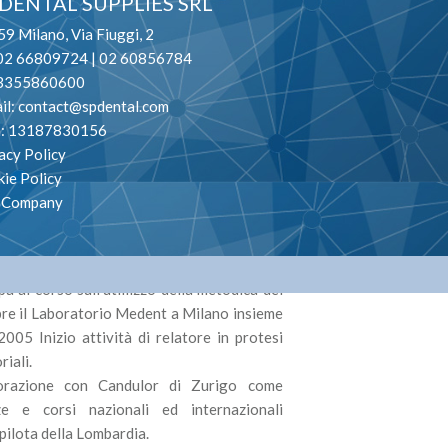
 DENTAL SUPPLIES SRL
9 Milano, Via Fiuggi, 2
 02 66809724 | 02 60856784
. 3355860600
il:
contact@spdental.com
va: 13187830156
acy Policy
ie Policy
ità di odontotecnico c/o laboratorio
o Company
 1986 Responsabile del laboratorio di
tecnico presso la scuola Cesare Correnti
 al corso sull’utiilizzo della metodica del
re il Laboratorio Medent a Milano insieme
005 Inizio attività di relatore in protesi
riali.
borazione con Candulor di Zurigo come
ze e corsi nazionali ed internazionali
pilota della Lombardia.