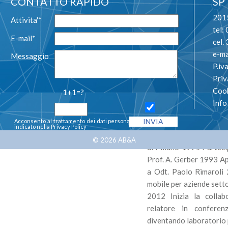
CONTATTO RAPIDO
SP
2015
Attivita'*
tel:
E-mail*
cel
e-ma
Messaggio
P.i
Priv
Cook
1+1=?
1982 Inizio l’ attiv
Inf
Odontoteam di Milano
Acconsento al trattamento dei dati personali così come
protesi mobile
indicato nella
Privacy Policy
1987 Diploma di odonto
© 2026
AB&A
di Milano 1991 Partecipa
Prof. A. Gerber 1993 Ap
a Odt. Paolo Rimaroli 2
mobile per aziende setto
2012 Inizia la colla
relatore in conferen
diventando laboratorio 