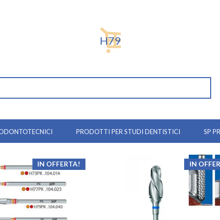
H79
 ODONTOTECNICI
PRODOTTI PER STUDI DENTISTICI
SP P
IN OFFERTA!
IN OFFE