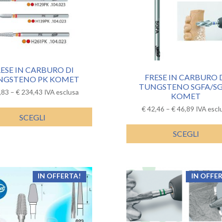
ESE IN CARBURO DI
FRESE IN CARBURO 
NGSTENO PK KOMET
TUNGSTENO SGFA/S
,83
–
€
234,43
IVA esclusa
KOMET
€
42,46
–
€
46,89
IVA escl
SCEGLI
SCEGLI
IN OFFERTA!
IN OFFE