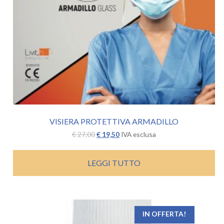
VISIERA PROTETTIVA ARMADILLO
Il
Il
€
27,00
€
19,50
IVA esclusa
prezzo
prezzo
originale
attuale
era:
è:
LEGGI TUTTO
€ 27,00.
€ 19,50.
IN OFFERTA!