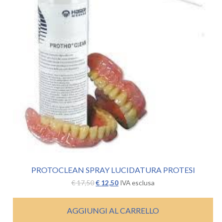
PROTOCLEAN SPRAY LUCIDATURA PROTESI
Il
Il
€
17,50
€
12,50
IVA esclusa
prezzo
prezzo
originale
attuale
era:
è:
AGGIUNGI AL CARRELLO
€ 17,50.
€ 12,50.