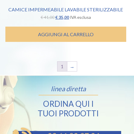
CAMICE IMPERMEABILE LAVABILE STERILIZZABILE
Il
Il
€
41,00
€
35,00
IVA esclusa
prezzo
prezzo
originale
attuale
era:
è:
AGGIUNGI AL CARRELLO
€ 41,00.
€ 35,00.
1
→
linea diretta
ORDINA QUI I
TUOI PRODOTTI