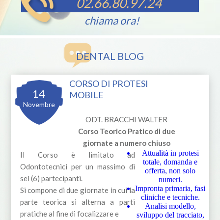
02.66.80.97.24
chiama ora!
DENTAL BLOG
CORSO DI PROTESI
14
MOBILE
Novembre
ODT. BRACCHI WALTER
Corso Teorico Pratico di due
giornate a numero chiuso
Attualità in protesi
Il Corso è limitato ad
totale, domanda e
Odontotecnici per un massimo di
offerta, non solo
sei (6) partecipanti.
numeri.
Impronta primaria, fasi
Si compone di due giornate in cui la
cliniche e tecniche.
parte teorica si alterna a parti
Analisi modello,
pratiche al fine di focalizzare e
sviluppo del tracciato,