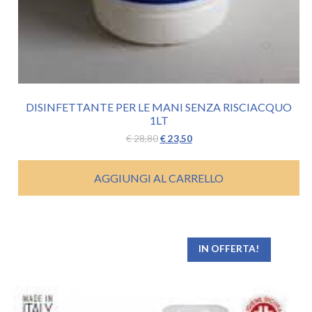
DISINFETTANTE PER LE MANI SENZA RISCIACQUO
1LT
Il
Il
€
28,80
€
23,50
prezzo
prezzo
originale
attuale
era:
è:
AGGIUNGI AL CARRELLO
€ 28,80.
€ 23,50.
IN OFFERTA!