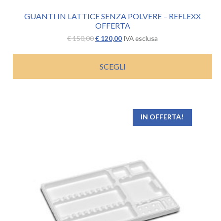
GUANTI IN LATTICE SENZA POLVERE – REFLEXX
OFFERTA
Il
Il
€
150,00
€
120,00
IVA esclusa
prezzo
prezzo
originale
attuale
era:
è:
SCEGLI
€ 150,00.
€ 120,00.
IN OFFERTA!