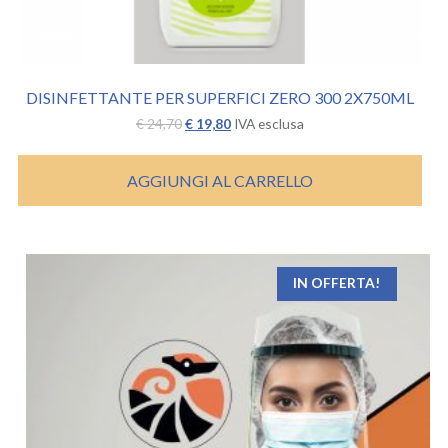
DISINFETTANTE PER SUPERFICI ZERO 300 2X750ML
Il
Il
€
24,70
€
19,80
IVA esclusa
prezzo
prezzo
originale
attuale
era:
è:
AGGIUNGI AL CARRELLO
€ 24,70.
€ 19,80.
IN OFFERTA!