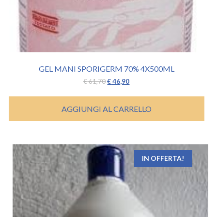
GEL MANI SPORIGERM 70% 4X500ML
Il
Il
€
61,70
€
46,90
prezzo
prezzo
originale
attuale
era:
è:
AGGIUNGI AL CARRELLO
€ 61,70.
€ 46,90.
IN OFFERTA!