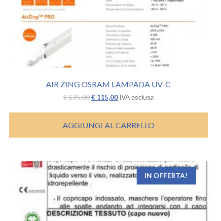
AIR ZING OSRAM LAMPADA UV-C
Il
Il
€
135,00
€
115,00
IVA esclusa
prezzo
prezzo
originale
attuale
era:
è:
AGGIUNGI AL CARRELLO
€ 135,00.
€ 115,00.
IN OFFERTA!