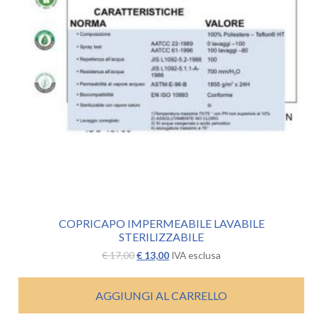
COPRICAPO IMPERMEABILE LAVABILE
STERILIZZABILE
Il
Il
€
17,00
€
13,00
IVA esclusa
prezzo
prezzo
originale
attuale
era:
è:
AGGIUNGI AL CARRELLO
€ 17,00.
€ 13,00.