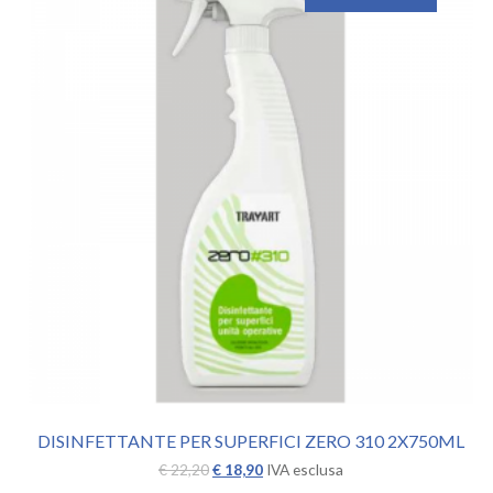
DISINFETTANTE PER SUPERFICI ZERO 310 2X750ML
Il
Il
€
22,20
€
18,90
IVA esclusa
prezzo
prezzo