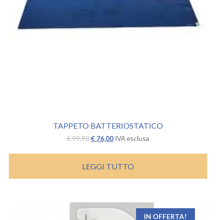
TAPPETO BATTERIOSTATICO
Il
Il
€
99,90
€
76,00
IVA esclusa
prezzo
prezzo
originale
attuale
era:
è:
LEGGI TUTTO
€ 99,90.
€ 76,00.
IN OFFERTA!