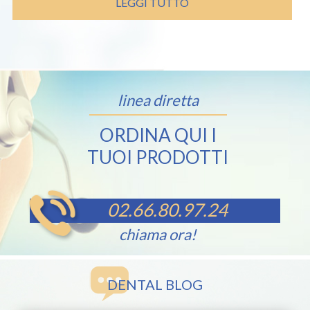
LEGGI TUTTO
€ 13,90.
€ 9,00.
linea diretta
ORDINA QUI I
TUOI PRODOTTI
02.66.80.97.24
chiama ora!
DENTAL BLOG