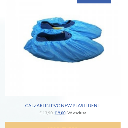
CALZARI IN PVC NEW PLASTIDENT
Il
Il
€
13,90
€
9,00
IVA esclusa
prezzo
prezzo
originale
attuale
era:
è: