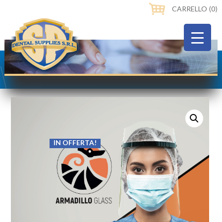
CARRELLO ⟨0⟩
IN OFFERTA!