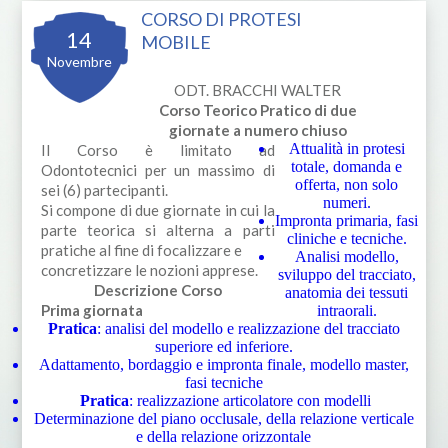
CORSO DI PROTESI
14
MOBILE
Novembre
ODT. BRACCHI WALTER
Corso Teorico Pratico di due
giornate a numero chiuso
Attualità in protesi
Il Corso è limitato ad
totale, domanda e
Odontotecnici per un massimo di
offerta, non solo
sei (6) partecipanti.
numeri.
Si compone di due giornate in cui la
Impronta primaria, fasi
parte teorica si alterna a parti
cliniche e tecniche.
pratiche al fine di focalizzare e
Analisi modello,
concretizzare le nozioni apprese.
sviluppo del tracciato,
Descrizione Corso
anatomia dei tessuti
Prima giornata
intraorali.
Pratica
: analisi del modello e realizzazione del tracciato
superiore ed inferiore.
Adattamento, bordaggio e impronta finale, modello master,
fasi tecniche
Pratica
: realizzazione articolatore con modelli
Determinazione del piano occlusale, della relazione verticale
e della relazione orizzontale