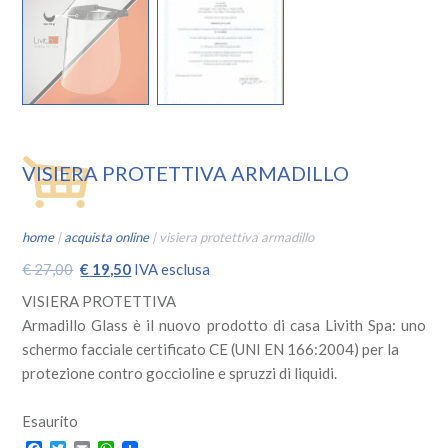
VISIERA PROTETTIVA ARMADILLO
home
|
acquista online
|
visiera protettiva armadillo
Il
Il
€
27,00
€
19,50
IVA esclusa
prezzo
prezzo
VISIERA PROTETTIVA
originale
attuale
Armadillo Glass è il nuovo prodotto di casa Livith Spa: uno
era:
è:
schermo facciale certificato CE (UNI EN 166:2004) per la
€ 27,00.
€ 19,50.
protezione contro goccioline e spruzzi di liquidi.
Esaurito