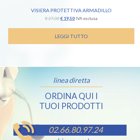
VISIERA PROTETTIVA ARMADILLO
Il
Il
€
27,00
€
19,50
IVA esclusa
prezzo
prezzo
originale
attuale
era:
è:
LEGGI TUTTO
€ 27,00.
€ 19,50.
linea diretta
ORDINA QUI I
TUOI PRODOTTI
02.66.80.97.24