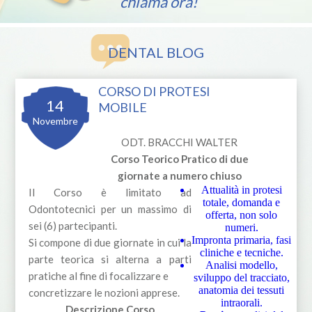
chiama ora!
DENTAL BLOG
CORSO DI PROTESI
14
MOBILE
Novembre
ODT. BRACCHI WALTER
Corso Teorico Pratico di due
giornate a numero chiuso
Attualità in protesi
Il Corso è limitato ad
totale, domanda e
Odontotecnici per un massimo di
offerta, non solo
sei (6) partecipanti.
numeri.
Impronta primaria, fasi
Si compone di due giornate in cui la
cliniche e tecniche.
parte teorica si alterna a parti
Analisi modello,
pratiche al fine di focalizzare e
sviluppo del tracciato,
anatomia dei tessuti
concretizzare le nozioni apprese.
intraorali.
Descrizione Corso