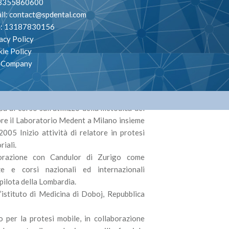
. 3355860600
il:
contact@spdental.com
va: 13187830156
acy Policy
ie Policy
ità di odontotecnico c/o laboratorio
o Company
 1986 Responsabile del laboratorio di
tecnico presso la scuola Cesare Correnti
 al corso sull’utiilizzo della metodica del
re il Laboratorio Medent a Milano insieme
005 Inizio attività di relatore in protesi
riali.
borazione con Candulor di Zurigo come
ze e corsi nazionali ed internazionali
pilota della Lombardia.
istituto di Medicina di Doboj, Repubblica
 per la protesi mobile, in collaborazione