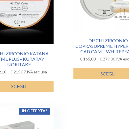
DISCHI ZIRCONIO
COPRASUPREME HYPER
CAD CAM – WHITEPE
CHI ZIRCONIO KATANA
ML PLUS– KURARAY
€
165,00
–
€
279,00
IVA esc
NORITAKE
,10
–
€
215,87
IVA esclusa
SCEGLI
SCEGLI
IN OFFERTA!