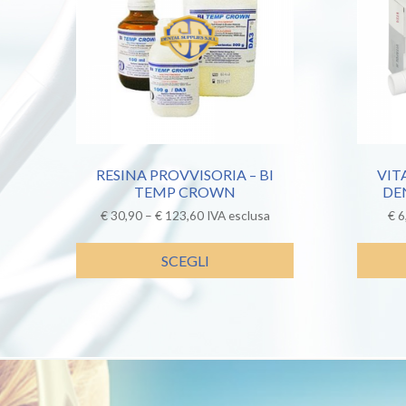
RESINA PROVVISORIA – BI
VIT
TEMP CROWN
DEN
€
30,90
–
€
123,60
IVA esclusa
€
6
SCEGLI