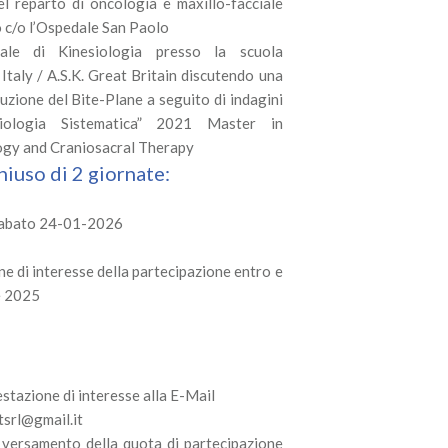
nel reparto di oncologia e maxillo-facciale
o c/o l’Ospedale San Paolo
ale di Kinesiologia presso la scuola
Italy / A.S.K. Great Britain discutendo una
truzione del Bite-Plane a seguito di indagini
iologia Sistematica” 2021 Master in
ogy and Craniosacral Therapy
iuso di 2 giornate:
Sabato 24-01-2026
ne di interesse della partecipazione entro e
e 2025
estazione di interesse alla E-Mail
srl@gmail.it
l versamento della quota di partecipazione