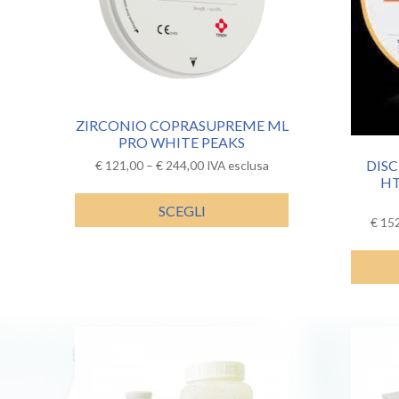
ZIRCONIO COPRASUPREME ML
PRO WHITE PEAKS
DIS
€
121,00
–
€
244,00
IVA esclusa
HT
SCEGLI
€
152