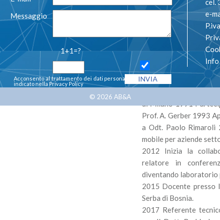
cel
e-ma
Messaggio
P.i
Priv
Cook
1+1=?
1982 Inizio l’ attiv
Inf
Odontoteam di Milano
Acconsento al trattamento dei dati personali così come
protesi mobile
indicato nella
Privacy Policy
1987 Diploma di odonto
© 2026
AB&A
di Milano 1991 Partecipa
Prof. A. Gerber 1993 Ap
a Odt. Paolo Rimaroli 2
mobile per aziende setto
2012 Inizia la colla
relatore in conferen
diventando laboratorio 
2015 Docente presso l’
Serba di Bosnia.
2017 Referente tecnico