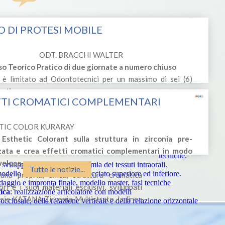
 DI PROTESI MOBILE
ODT. BRACCHI WALTER
so Teorico Pratico di due giornate a numero chiuso
 è limitato ad Odontotecnici per un massimo di sei (6)
nti.
TTI CROMATICI COMPLEMENTARI
Attualità in protesi
te in cui la parte teorica si alterna a parti
totale, domanda e
zzare e
offerta, non solo
TIC COLOR KURARAY
 apprese.
numeri.
Impronta primaria,
 Esthetic Colorant sulla struttura in zirconia pre-
Descrizione Corso
fasi cliniche e
zzata e crea effetti cromatici complementari in modo
tecniche.
veloce.
sviluppo del tracciato, anatomia dei tessuti intraorali.
Tutte le notizie...
modello e realizzazione del tracciato superiore ed inferiore.
na propria, unica, struttura cromatica
aggio e impronta finale, modello master, fasi tecniche
ri e i suoi materiali esclusivi, sviluppati
ica
: realizzazione articolatore con modelli
rie KATANA Zirconia Multistrato, la linea
cclusale, della relazione verticale e della relazione orizzontale
nti frontali e denti diatorici in resina e composito.
sente di riprodurre in modo semplice ed
ca di montaggio, occlusione e disclusione.
rietà di queste caratteristiche uniche.