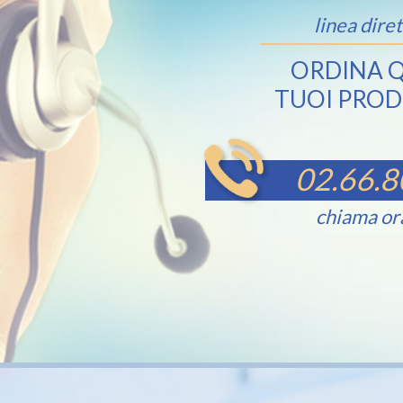
linea diret
ORDINA Q
TUOI PROD
02.66.8
chiama or