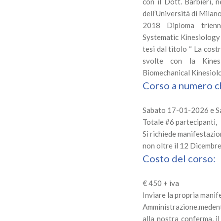
con il Dott. Barbieri, 
dell’Università di Milan
2018 Diploma trienn
Systematic Kinesiology 
tesi dal titolo “ La cos
svolte con la Kines
Biomechanical Kinesiol
Corso a numero ch
Sabato 17-01-2026 e 
Totale #6 partecipanti,
Si richiede manifestazio
non oltre il 12 Dicembr
Costo del corso:
€ 450 + iva
Inviare la propria manif
Amministrazione.medent
alla nostra conferma, i