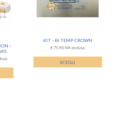
KIT – BI TEMP CROWN
ION –
€
75,90
IVA esclusa
AKS
lusa
SCEGLI