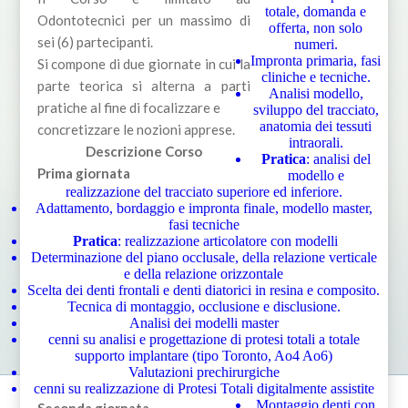
totale, domanda e
Odontotecnici per un massimo di
offerta, non solo
sei (6) partecipanti.
numeri.
Impronta primaria, fasi
Si compone di due giornate in cui la
cliniche e tecniche.
parte teorica si alterna a parti
Analisi modello,
pratiche al fine di focalizzare e
sviluppo del tracciato,
anatomia dei tessuti
concretizzare le nozioni apprese.
intraorali.
Descrizione Corso
Pratica
: analisi del
Prima giornata
modello e
realizzazione del tracciato superiore ed inferiore.
Adattamento, bordaggio e impronta finale, modello master,
fasi tecniche
Pratica
: realizzazione articolatore con modelli
Determinazione del piano occlusale, della relazione verticale
e della relazione orizzontale
Scelta dei denti frontali e denti diatorici in resina e composito.
Tecnica di montaggio, occlusione e disclusione.
Analisi dei modelli master
cenni su analisi e progettazione di protesi totali a totale
supporto implantare (tipo Toronto, Ao4 Ao6)
Valutazioni prechirurgiche
cenni su realizzazione di Protesi Totali digitalmente assistite
Montaggio denti con