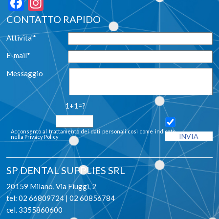
Facebook
Instagram
CONTATTO RAPIDO
Attivita'*
E-mail*
Messaggio
1+1=?
Acconsento al trattamento dei dati personali così come indicato
nella
Privacy Policy
SP DENTAL SUPPLIES SRL
20159 Milano, Via Fiuggi, 2
tel: 02 66809724 | 02 60856784
cel. 3355860600