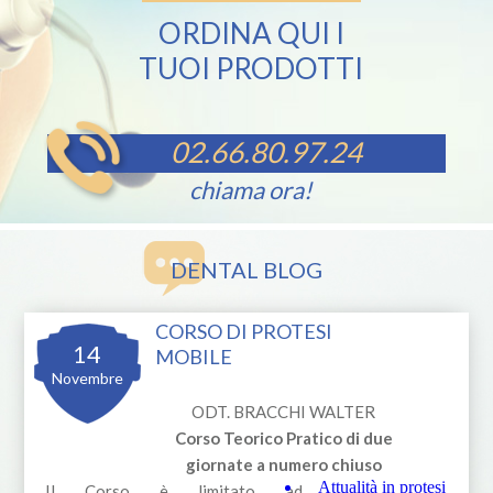
ORDINA QUI I
TUOI PRODOTTI
02.66.80.97.24
chiama ora!
DENTAL BLOG
CORSO DI PROTESI
14
MOBILE
Novembre
ODT. BRACCHI WALTER
Corso Teorico Pratico di due
giornate a numero chiuso
Attualità in protesi
Il Corso è limitato ad