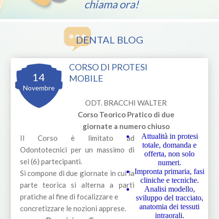
chiama ora!
DENTAL BLOG
CORSO DI PROTESI
14
MOBILE
Novembre
ODT. BRACCHI WALTER
Corso Teorico Pratico di due
giornate a numero chiuso
Attualità in protesi
Il Corso è limitato ad
totale, domanda e
Odontotecnici per un massimo di
offerta, non solo
sei (6) partecipanti.
numeri.
Impronta primaria, fasi
Si compone di due giornate in cui la
cliniche e tecniche.
parte teorica si alterna a parti
Analisi modello,
pratiche al fine di focalizzare e
sviluppo del tracciato,
anatomia dei tessuti
concretizzare le nozioni apprese.
intraorali.