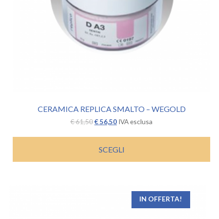
CERAMICA REPLICA SMALTO – WEGOLD
Il
Il
€
61,50
€
56,50
IVA esclusa
prezzo
prezzo
originale
attuale
era:
è:
SCEGLI
€ 61,50.
€ 56,50.
IN OFFERTA!