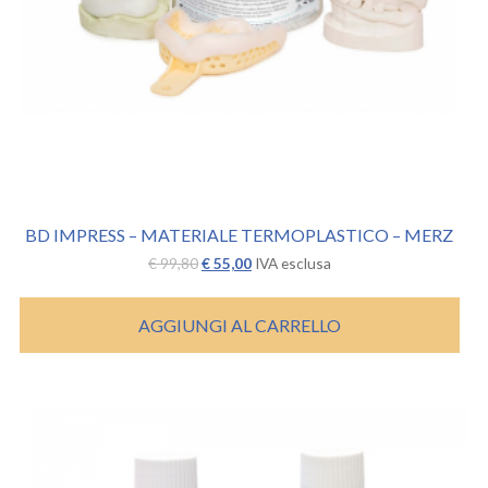
BD IMPRESS – MATERIALE TERMOPLASTICO – MERZ
Il
Il
€
99,80
€
55,00
IVA esclusa
prezzo
prezzo
originale
attuale
era:
è:
AGGIUNGI AL CARRELLO
€ 99,80.
€ 55,00.