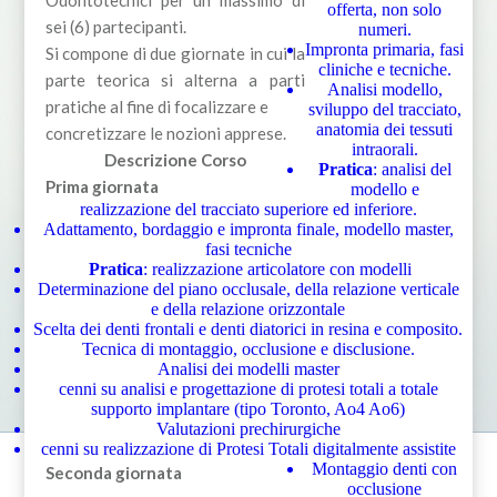
offerta, non solo
sei (6) partecipanti.
numeri.
Impronta primaria, fasi
Si compone di due giornate in cui la
cliniche e tecniche.
parte teorica si alterna a parti
Analisi modello,
pratiche al fine di focalizzare e
sviluppo del tracciato,
anatomia dei tessuti
concretizzare le nozioni apprese.
intraorali.
Descrizione Corso
Pratica
: analisi del
Prima giornata
modello e
realizzazione del tracciato superiore ed inferiore.
Adattamento, bordaggio e impronta finale, modello master,
fasi tecniche
Pratica
: realizzazione articolatore con modelli
Determinazione del piano occlusale, della relazione verticale
e della relazione orizzontale
Scelta dei denti frontali e denti diatorici in resina e composito.
Tecnica di montaggio, occlusione e disclusione.
Analisi dei modelli master
cenni su analisi e progettazione di protesi totali a totale
supporto implantare (tipo Toronto, Ao4 Ao6)
Valutazioni prechirurgiche
cenni su realizzazione di Protesi Totali digitalmente assistite
Montaggio denti con
Seconda giornata
occlusione