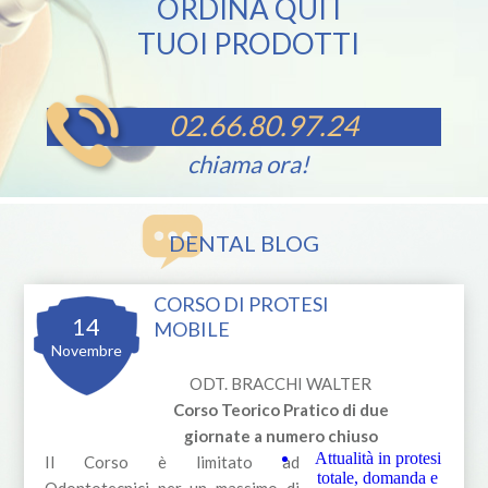
ORDINA QUI I
TUOI PRODOTTI
02.66.80.97.24
chiama ora!
DENTAL BLOG
CORSO DI PROTESI
14
MOBILE
Novembre
ODT. BRACCHI WALTER
Corso Teorico Pratico di due
giornate a numero chiuso
Attualità in protesi
Il Corso è limitato ad
totale, domanda e
Odontotecnici per un massimo di