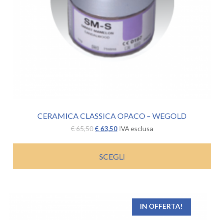
CERAMICA CLASSICA OPACO – WEGOLD
Il
Il
€
65,50
€
63,50
IVA esclusa
prezzo
prezzo
originale
attuale
era:
è:
SCEGLI
€ 65,50.
€ 63,50.
IN OFFERTA!