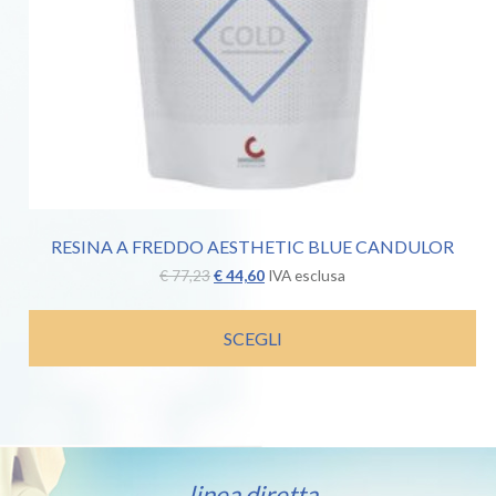
RESINA A FREDDO AESTHETIC BLUE CANDULOR
Il
Il
€
77,23
€
44,60
IVA esclusa
prezzo
prezzo
originale
attuale
era:
è:
SCEGLI
€ 77,23.
€ 44,60.
linea diretta