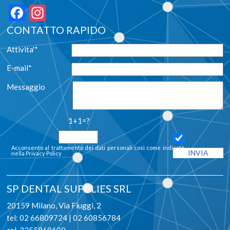
Facebook
Instagram
CONTATTO RAPIDO
Attivita'*
E-mail*
Messaggio
1+1=?
Acconsento al trattamento dei dati personali così come indicato
nella
Privacy Policy
SP DENTAL SUPPLIES SRL
20159 Milano, Via Fiuggi, 2
tel: 02 66809724 | 02 60856784
cel. 3355860600