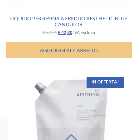
LIQUIDO PER RESINA A FREDDO AESTHETIC BLUE
CANDULOR
Il
Il
€
57,76
€
42,80
IVA esclusa
prezzo
prezzo
originale
attuale
era:
è:
AGGIUNGI AL CARRELLO
€ 57,76.
€ 42,80.
IN OFFERTA!