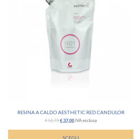
RESINA A CALDO AESTHETIC RED CANDULOR
Il
Il
€
52,73
€
37,00
IVA esclusa
prezzo
prezzo
originale
attuale
era:
è:
SCEGLI