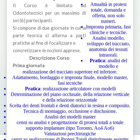
Attualità in protesi
Il Corso è limitato ad
totale, domanda e
Odontotecnici per un massimo di
offerta, non solo
sei (6) partecipanti.
numeri.
Impronta primaria, fasi
Si compone di due giornate in cui la
cliniche e tecniche.
parte teorica si alterna a parti
Analisi modello,
pratiche al fine di focalizzare e
sviluppo del tracciato,
anatomia dei tessuti
concretizzare le nozioni apprese.
intraorali.
Descrizione Corso
Pratica
: analisi del
Prima giornata
modello e
realizzazione del tracciato superiore ed inferiore.
Adattamento, bordaggio e impronta finale, modello master,
fasi tecniche
Pratica
: realizzazione articolatore con modelli
Determinazione del piano occlusale, della relazione verticale
e della relazione orizzontale
Scelta dei denti frontali e denti diatorici in resina e composito.
Tecnica di montaggio, occlusione e disclusione.
Analisi dei modelli master
cenni su analisi e progettazione di protesi totali a totale
supporto implantare (tipo Toronto, Ao4 Ao6)
Valutazioni prechirurgiche
cenni su realizzazione di Protesi Totali digitalmente assistite