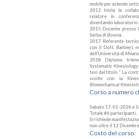
mobile per aziende setto
2012 Inizia la colla
relatore in conferen
diventando laboratorio 
2015 Docente presso l’
Serba di Bosnia.
2017 Referente tecnico
con il Dott. Barbieri, 
dell’Università di Milan
2018 Diploma trienn
Systematic Kinesiology 
tesi dal titolo “ La cos
svolte con la Kines
Biomechanical Kinesiol
Corso a numero ch
Sabato 17-01-2026 e 
Totale #6 partecipanti,
Si richiede manifestazio
non oltre il 12 Dicembr
Costo del corso: