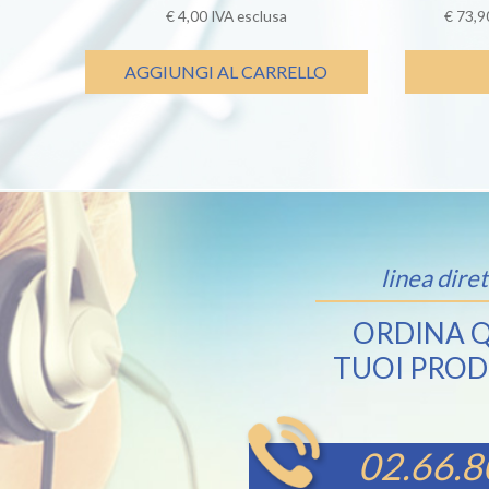
€
4,00
IVA esclusa
€
73,9
AGGIUNGI AL CARRELLO
linea diret
ORDINA Q
TUOI PROD
02.66.8