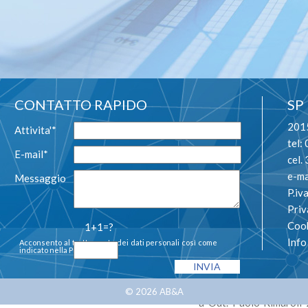
Pratica
: coloraz
CURRICULU
CONTATTO RAPIDO
SP
2015
Attivita'*
tel:
E-mail*
cel
e-ma
Messaggio
P.i
Priv
1982 Inizio l’ attiv
Cook
1+1=?
Odontoteam di Milano
Inf
Acconsento al trattamento dei dati personali così come
protesi mobile
indicato nella
Privacy Policy
1987 Diploma di odonto
di Milano 1991 Partecipa
Prof. A. Gerber 1993 Ap
© 2026
AB&A
a Odt. Paolo Rimaroli 2