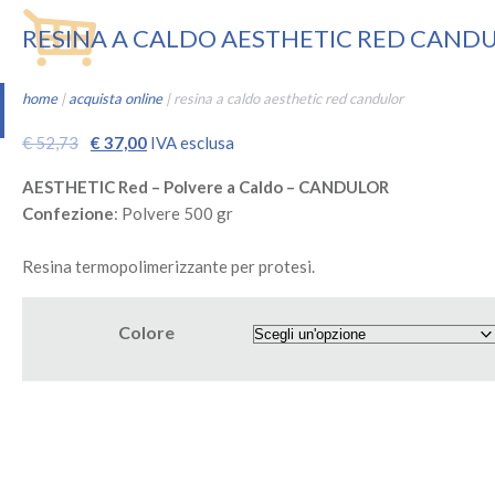
RESINA A CALDO AESTHETIC RED CAND
home
|
acquista online
|
resina a caldo aesthetic red candulor
Il
Il
€
52,73
€
37,00
IVA esclusa
prezzo
prezzo
AESTHETIC Red – Polvere a Caldo – CANDULOR
originale
attuale
Confezione
: Polvere 500 gr
era:
è:
€ 52,73.
€ 37,00.
Resina termopolimerizzante per protesi.
Colore