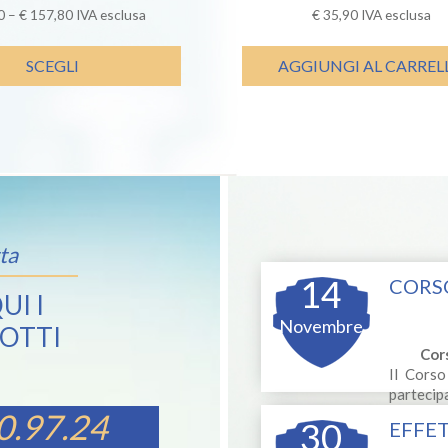
0
–
€
157,80
IVA esclusa
€
35,90
IVA esclusa
SCEGLI
AGGIUNGI AL CARREL
ta
14
CORSO
UI I
Novembre
OTTI
Cor
Il Corso
partecipa
Si compone di due giorna
0.97.24
30
EFFE
pratiche al fine di focali