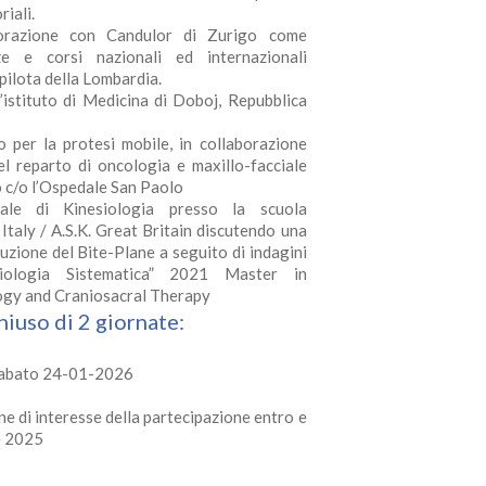
riali.
borazione con Candulor di Zurigo come
ze e corsi nazionali ed internazionali
pilota della Lombardia.
istituto di Medicina di Doboj, Repubblica
 per la protesi mobile, in collaborazione
nel reparto di oncologia e maxillo-facciale
o c/o l’Ospedale San Paolo
ale di Kinesiologia presso la scuola
Italy / A.S.K. Great Britain discutendo una
truzione del Bite-Plane a seguito di indagini
iologia Sistematica” 2021 Master in
ogy and Craniosacral Therapy
iuso di 2 giornate:
Sabato 24-01-2026
ne di interesse della partecipazione entro e
e 2025