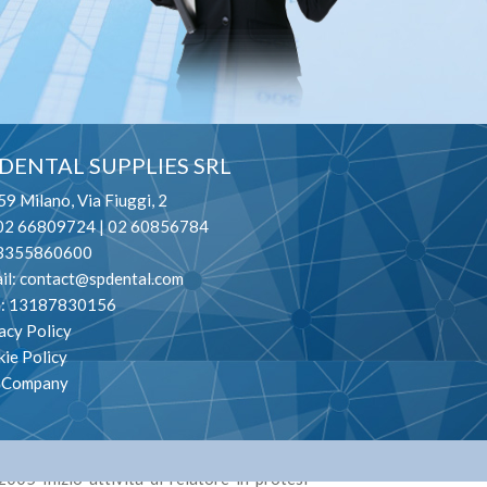
ione e zeppatura di sestina frontale con resine colorate.
M VITAE
ODT. Bracchi Walter
 DENTAL SUPPLIES SRL
9 Milano, Via Fiuggi, 2
 02 66809724 | 02 60856784
. 3355860600
il:
contact@spdental.com
va: 13187830156
acy Policy
ità di odontotecnico c/o laboratorio
ie Policy
 1986 Responsabile del laboratorio di
o Company
tecnico presso la scuola Cesare Correnti
 al corso sull’utiilizzo della metodica del
re il Laboratorio Medent a Milano insieme
005 Inizio attività di relatore in protesi