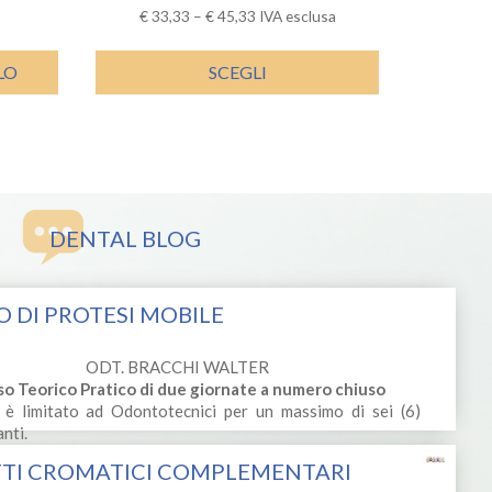
€
33,33
–
€
45,33
IVA esclusa
LO
SCEGLI
DENTAL BLOG
 DI PROTESI MOBILE
ODT. BRACCHI WALTER
so Teorico Pratico di due giornate a numero chiuso
 è limitato ad Odontotecnici per un massimo di sei (6)
nti.
Attualità in protesi
te in cui la parte teorica si alterna a parti
TTI CROMATICI COMPLEMENTARI
totale, domanda e
zzare e