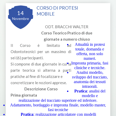
CORSO DI PROTESI
14
MOBILE
Novembre
ODT. BRACCHI WALTER
Corso Teorico Pratico di due
giornate a numero chiuso
Attualità in protesi
Il Corso è limitato ad
totale, domanda e
Odontotecnici per un massimo di
offerta, non solo
sei (6) partecipanti.
numeri.
Impronta primaria, fasi
Si compone di due giornate in cui la
cliniche e tecniche.
parte teorica si alterna a parti
Analisi modello,
pratiche al fine di focalizzare e
sviluppo del tracciato,
anatomia dei tessuti
concretizzare le nozioni apprese.
intraorali.
Descrizione Corso
Pratica
: analisi del
Prima giornata
modello e
realizzazione del tracciato superiore ed inferiore.
Adattamento, bordaggio e impronta finale, modello master,
fasi tecniche
Pratica
: realizzazione articolatore con modelli