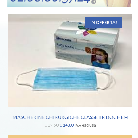
IN OFFERTA!
MASCHERINE CHIRURGICHE CLASSE IIR DOCHEM
Il
Il
€
19,50
€
14,00
IVA esclusa
prezzo
prezzo
originale
attuale