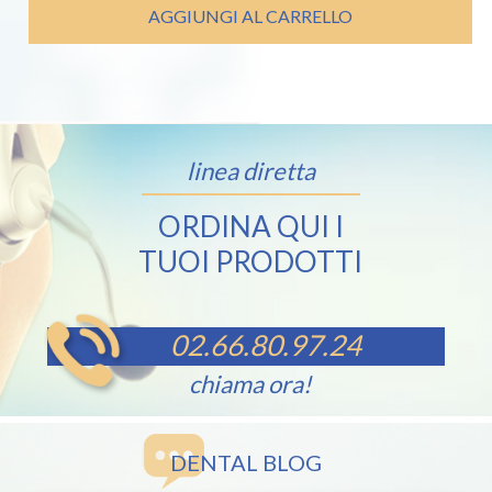
era:
è:
AGGIUNGI AL CARRELLO
€ 19,50.
€ 14,00.
linea diretta
ORDINA QUI I
TUOI PRODOTTI
02.66.80.97.24
chiama ora!
DENTAL BLOG