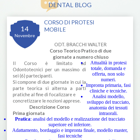
DENTAL BLOG
CORSO DI PROTESI
14
MOBILE
Novembre
ODT. BRACCHI WALTER
Corso Teorico Pratico di due
giornate a numero chiuso
Attualità in protesi
Il Corso è limitato ad
totale, domanda e
Odontotecnici per un massimo di
offerta, non solo
sei (6) partecipanti.
numeri.
Si compone di due giornate in cui la
Impronta primaria, fasi
parte teorica si alterna a parti
cliniche e tecniche.
pratiche al fine di focalizzare e
Analisi modello,
concretizzare le nozioni apprese.
sviluppo del tracciato,
Descrizione Corso
anatomia dei tessuti
Prima giornata
intraorali.
Pratica
: analisi del modello e realizzazione del tracciato
superiore ed inferiore.
Adattamento, bordaggio e impronta finale, modello master,
fasi tecniche