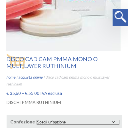
DISCO CAD CAM PMMA MONO O
MULTILAYER RUTHINIUM
home
|
acquista online
|
disco cad cam pmma mono o multilayer
ruthinium
€
35,60
–
€
55,00
IVA esclusa
DISCHI PMMA RUTHINIUM
Confezione