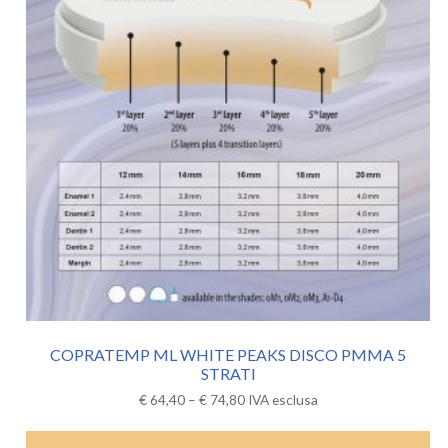
COPRATEMP ML WHITE PEAKS DISCO PMMA 5
STRATI
€
64,40
–
€
74,80
IVA esclusa