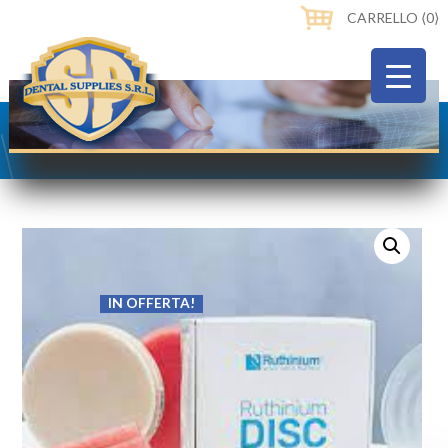
CARRELLO ⟨0⟩
IN OFFERTA!