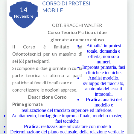
CORSO DI PROTESI
14
MOBILE
Novembre
ODT. BRACCHI WALTER
Corso Teorico Pratico di due
giornate a numero chiuso
Attualità in protesi
Il Corso è limitato ad
totale, domanda e
Odontotecnici per un massimo di
offerta, non solo
sei (6) partecipanti.
numeri.
Impronta primaria, fasi
Si compone di due giornate in cui la
cliniche e tecniche.
parte teorica si alterna a parti
Analisi modello,
pratiche al fine di focalizzare e
sviluppo del tracciato,
anatomia dei tessuti
concretizzare le nozioni apprese.
intraorali.
Descrizione Corso
Pratica
: analisi del
Prima giornata
modello e
realizzazione del tracciato superiore ed inferiore.
Adattamento, bordaggio e impronta finale, modello master,
fasi tecniche
Pratica
: realizzazione articolatore con modelli
Determinazione del piano occlusale, della relazione verticale