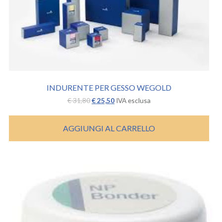
INDURENTE PER GESSO WEGOLD
Il
Il
€
31,80
€
25,50
IVA esclusa
prezzo
prezzo
originale
attuale
era:
è:
AGGIUNGI AL CARRELLO
€ 31,80.
€ 25,50.