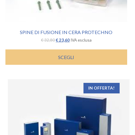
SPINE DI FUSIONE IN CERA PROTECHNO
Il
Il
€
32,80
€
23,60
IVA esclusa
prezzo
prezzo
originale
attuale
era:
è:
SCEGLI
€ 32,80.
€ 23,60.
IN OFFERTA!