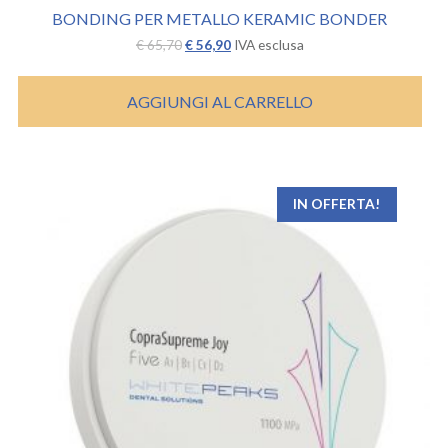
BONDING PER METALLO KERAMIC BONDER
Il
Il
€
65,70
€
56,90
IVA esclusa
prezzo
prezzo
originale
attuale
era:
è:
AGGIUNGI AL CARRELLO
€ 65,70.
€ 56,90.
IN OFFERTA!