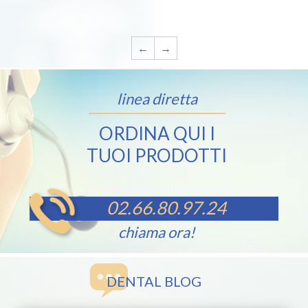
←
→
linea diretta
ORDINA QUI I
TUOI PRODOTTI
02.66.80.97.24
chiama ora!
DENTAL BLOG