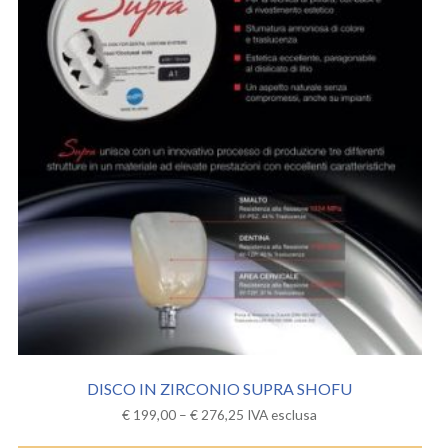
DISCO IN ZIRCONIO SUPRA SHOFU
€
199,00
–
€
276,25
IVA esclusa