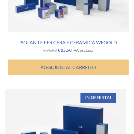
ISOLANTE PER CERA E CERAMICA WEGOLD
Il
Il
€
31,80
€
25,50
IVA esclusa
prezzo
prezzo
originale
attuale
era:
è:
AGGIUNGI AL CARRELLO
€ 31,80.
€ 25,50.
IN OFFERTA!