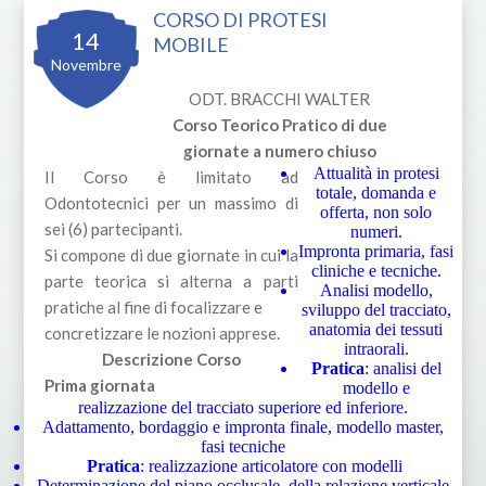
CORSO DI PROTESI
14
MOBILE
Novembre
ODT. BRACCHI WALTER
Corso Teorico Pratico di due
giornate a numero chiuso
Attualità in protesi
Il Corso è limitato ad
totale, domanda e
Odontotecnici per un massimo di
offerta, non solo
sei (6) partecipanti.
numeri.
Impronta primaria, fasi
Si compone di due giornate in cui la
cliniche e tecniche.
parte teorica si alterna a parti
Analisi modello,
pratiche al fine di focalizzare e
sviluppo del tracciato,
anatomia dei tessuti
concretizzare le nozioni apprese.
intraorali.
Descrizione Corso
Pratica
: analisi del
Prima giornata
modello e
realizzazione del tracciato superiore ed inferiore.
Adattamento, bordaggio e impronta finale, modello master,
fasi tecniche
Pratica
: realizzazione articolatore con modelli
Determinazione del piano occlusale, della relazione verticale