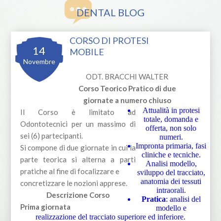
DENTAL BLOG
CORSO DI PROTESI
14
MOBILE
Novembre
ODT. BRACCHI WALTER
Corso Teorico Pratico di due
giornate a numero chiuso
Attualità in protesi
Il Corso è limitato ad
totale, domanda e
Odontotecnici per un massimo di
offerta, non solo
sei (6) partecipanti.
numeri.
Impronta primaria, fasi
Si compone di due giornate in cui la
cliniche e tecniche.
parte teorica si alterna a parti
Analisi modello,
pratiche al fine di focalizzare e
sviluppo del tracciato,
anatomia dei tessuti
concretizzare le nozioni apprese.
intraorali.
Descrizione Corso
Pratica
: analisi del
Prima giornata
modello e
realizzazione del tracciato superiore ed inferiore.