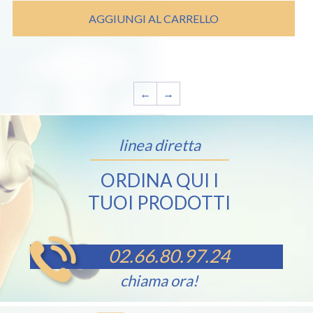
AGGIUNGI AL CARRELLO
←
→
linea diretta
ORDINA QUI I
TUOI PRODOTTI
02.66.80.97.24
chiama ora!