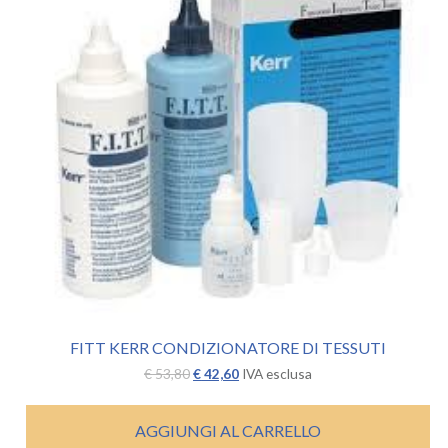
FITT KERR CONDIZIONATORE DI TESSUTI
Il
Il
€
53,80
€
42,60
IVA esclusa
prezzo
prezzo
originale
attuale
era:
è:
AGGIUNGI AL CARRELLO
€ 53,80.
€ 42,60.