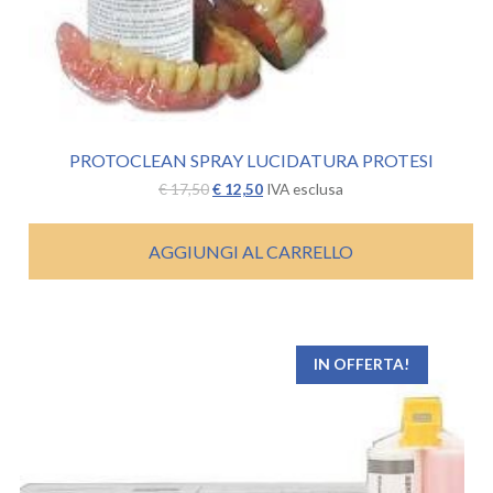
PROTOCLEAN SPRAY LUCIDATURA PROTESI
Il
Il
€
17,50
€
12,50
IVA esclusa
prezzo
prezzo
originale
attuale
era:
è:
AGGIUNGI AL CARRELLO
€ 17,50.
€ 12,50.
IN OFFERTA!