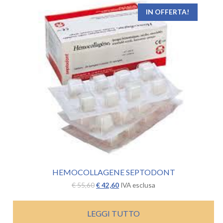
IN OFFERTA!
HEMOCOLLAGENE SEPTODONT
Il
Il
€
55,60
€
42,60
IVA esclusa
prezzo
prezzo
originale
attuale
era:
è:
LEGGI TUTTO
€ 55,60.
€ 42,60.