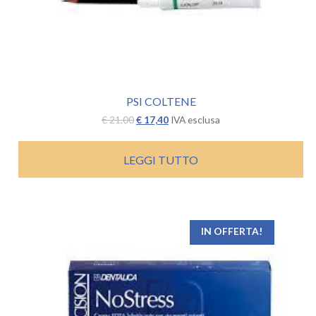
PSI COLTENE
Il
Il
€
21,00
€
17,40
IVA esclusa
prezzo
prezzo
originale
attuale
era:
è:
LEGGI TUTTO
€ 21,00.
€ 17,40.
IN OFFERTA!