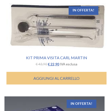
IN OFFERTA!
KIT PRIMA VISITA CARL MARTIN
Il
Il
€
43,90
€
22,90
IVA esclusa
prezzo
prezzo
originale
attuale
era:
è:
AGGIUNGI AL CARRELLO
€ 43,90.
€ 22,90.
IN OFFERTA!